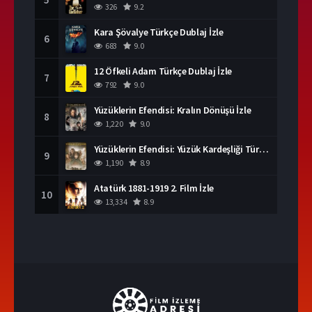
326
9.2
Kara Şövalye Türkçe Dublaj İzle
6
683
9.0
12 Öfkeli Adam Türkçe Dublaj İzle
7
792
9.0
Yüzüklerin Efendisi: Kralın Dönüşü İzle
8
1,220
9.0
Yüzüklerin Efendisi: Yüzük Kardeşliği Türkçe Dublaj İzle
9
1,190
8.9
Atatürk 1881-1919 2. Film İzle
10
13,334
8.9