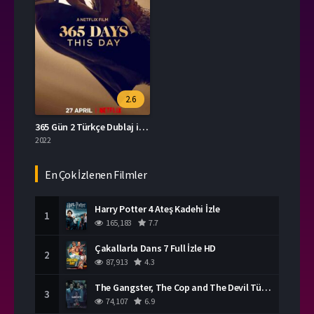
2.6
365 Gün 2 Türkçe Dublaj izle
2022
En Çok İzlenen Filmler
Harry Potter 4 Ateş Kadehi İzle
1
165,183
7.7
Çakallarla Dans 7 Full İzle HD
2
87,913
4.3
The Gangster, The Cop and The Devil Türkçe Dublaj İzle
3
74,107
6.9