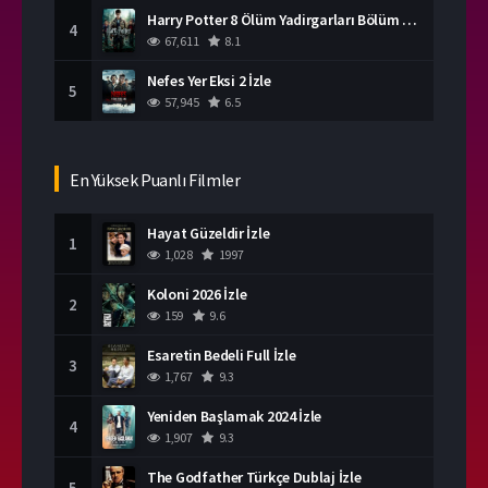
Harry Potter 8 Ölüm Yadirgarları Bölüm 2 İzle
4
67,611
8.1
Nefes Yer Eksi 2 İzle
5
57,945
6.5
En Yüksek Puanlı Filmler
Hayat Güzeldir İzle
1
1,028
1997
Koloni 2026 İzle
2
159
9.6
Esaretin Bedeli Full İzle
3
1,767
9.3
Yeniden Başlamak 2024 İzle
4
1,907
9.3
The Godfather Türkçe Dublaj İzle
5