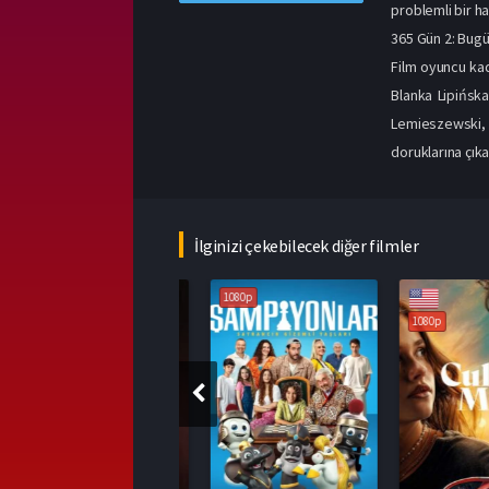
problemli bir h
365 Gün 2: Bug
Film oyuncu kad
Blanka Lipińska
Lemieszewski, 
doruklarına çıka
İlginizi çekebilecek diğer filmler
1080p
1080p
1080p