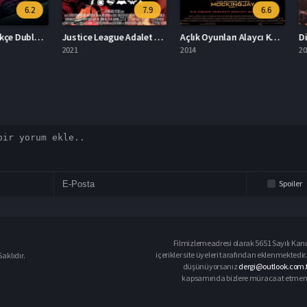
6.2
7.9
6.6
Culpa Mia Türkçe Dublaj İzle
Justice League Adalet Birliği İzle
Açlık Oyunları Alaycı Kuş Bölüm 1 İzle
Dilber 
2021
2014
2022
Spoiler
Filmizlemeadresi olarak 5651 Sayılı Kanu
içerikler site üyeleri tarafından eklenmektedir.
aklıdır.
düşünüyorsanız
dergi@outlook.com.t
kapsamında bizlere müracaat etmeniz d