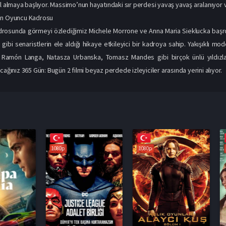
al almaya başlıyor. Massimo’nun hayatındaki sır perdesi yavaş yavaş aralanıyor v
ün Oyuncu Kadrosu
rosunda görmeyi özlediğimiz Michele Morrone ve Anna Maria Sieklucka başrol 
 gibi senaristlerin ele aldığı hikaye etkileyici bir kadroya sahip. Yakışıklı
Ramón Langa, Natasza Urbanska, Tomasz Mandes gibi birçok ünlü yıldızlar
cağınız 365 Gün: Bugün 2 filmi beyaz perdede izleyiciler arasında yerini alıyor.
1080p
1080p
1080p