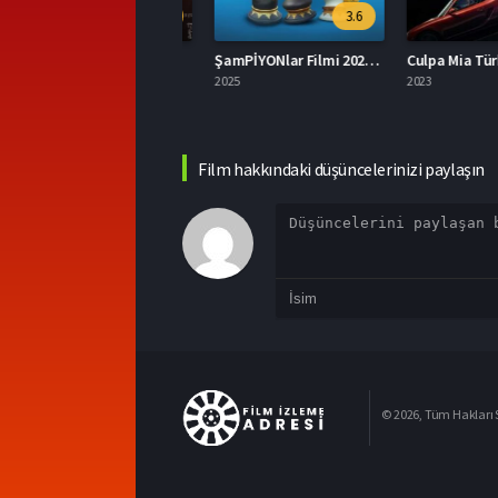
8.1
3.6
Bir Adam Yaratmak Filmi İzle
ŞamPİYONlar Filmi 2025 İzle
026
2025
2023
Film hakkındaki düşüncelerinizi paylaşın
© 2026, Tüm Hakları S