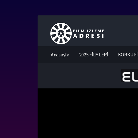
Anasayfa
2025 FİLMLERİ
KORKU Fİ