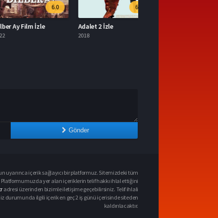
6.0
6.7
Ay Film İzle
Adalet 2 İzle
2018
Gönder
n uyarınca içerik sağlayıcı bir platformuz. Sitemizdeki tüm
 Platformumuzda yer alan içeriklerin telif hakkı ihlal ettiğini
r
adresi üzerinden bizimle iletişime geçebilirsiniz. Telif ihlali
urumunda ilgili içerik en geç 2 iş günü içerisinde siteden
kaldırılacaktır.