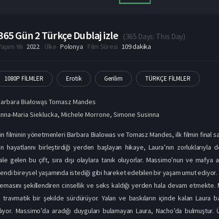
365 Gün 2 Türkçe Dublaj izle
(
365 Days: This Day
)
Yapım Yılı
2022
Ülke
Polonya
Film Süresi
109 dakika
1080P FİLMLER
Erotik
Gerilim
TÜRKÇE FİLMLER
Barbara Białowąs Tomasz Mandes
nna-Maria Sieklucka
,
Michele Morrone
,
Simone Susinna
n filminin yönetmenleri Barbara Bialowas ve Tomasz Mandes, ilk filmin final s
 hayatlarını birleştirdiği yerden başlayan hikaye, Laura’nın zorluklarıyl
le gelen bu çift, sıra dışı olaylara tanık oluyorlar. Massimo’nun ve mafya
endi bireysel yaşamında istediği gibi hareket edebilen bir yaşam umut ediyor.
emasını şekillendiren cinsellik ve seks kaldığı yerden hala devam etmekte. M
a travmatik bir şekilde sürdürüyor. Yalan ve baskıların içinde kalan Laura b
ıyor. Massimo’da aradığı duyguları bulamayan Laura, Nacho’da bulmuştur. Ü