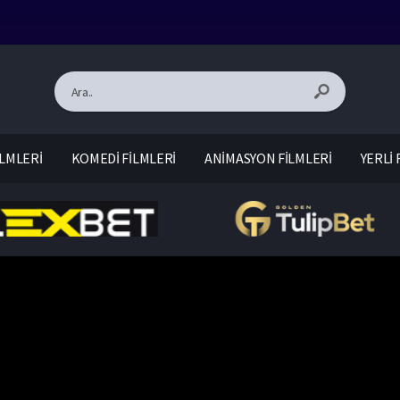
LMLERİ
KOMEDİ FİLMLERİ
ANİMASYON FİLMLERİ
YERLİ 