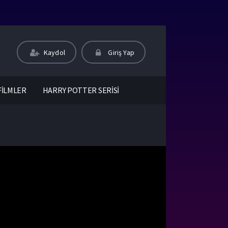
Kaydol
Giriş Yap
FİLMLER
HARRY POTTER SERİSİ