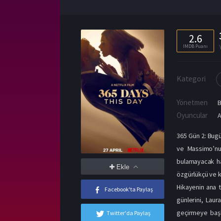
2.6
IMDB Puanı
Kategori
Yönetmen
Oyuncular
A
365 Gün 2: Bugü
ve Massimo’nun
bulamayacak ha
Ekle
özgürlükçü ve k
Hikayenin ana t
Facebook'ta Paylaş
günlerini, Laur
geçirmeye başl
Twitter'da Paylaş