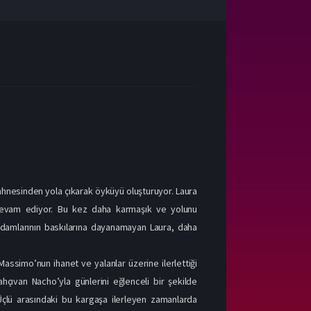
ahnesinden yola çıkarak öyküyü oluşturuyor. Laura
a devam ediyor. Bu kez daha karmaşık ve yolunu
 adamlarının baskılarına dayanamayan Laura, daha
assimo’nun ihanet ve yalanlar üzerine ilerlettiği
ahçıvan Nacho’yla günlerini eğlenceli bir şekilde
çlü arasındaki bu kargaşa ilerleyen zamanlarda