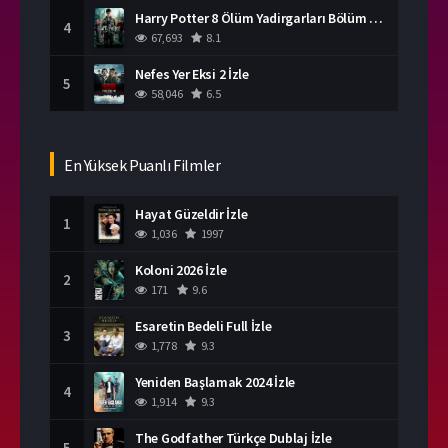
Harry Potter 8 Ölüm Yadirgarları Bölüm 2 İzle
4
67,693
8.1
Nefes Yer Eksi 2 İzle
5
58,046
6.5
En Yüksek Puanlı Filmler
Hayat Güzeldir İzle
1
1,036
1997
Koloni 2026 İzle
2
171
9.6
Esaretin Bedeli Full İzle
3
1,778
9.3
Yeniden Başlamak 2024 İzle
4
1,914
9.3
The Godfather Türkçe Dublaj İzle
5