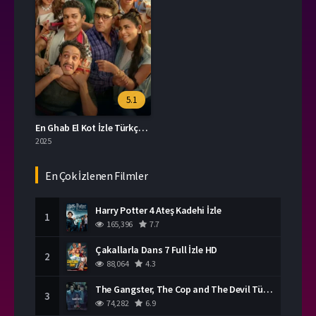
5.1
En Ghab El Kot İzle Türkçe Dublaj
2025
En Çok İzlenen Filmler
Harry Potter 4 Ateş Kadehi İzle
1
165,396
7.7
Çakallarla Dans 7 Full İzle HD
2
88,064
4.3
The Gangster, The Cop and The Devil Türkçe Dublaj İzle
3
74,282
6.9