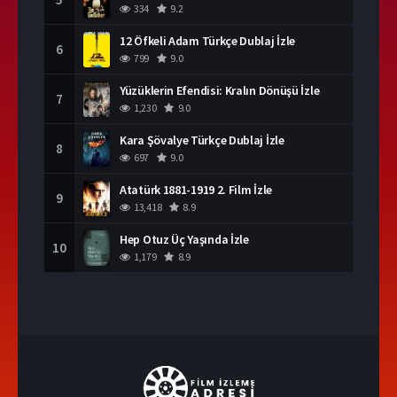
334
9.2
12 Öfkeli Adam Türkçe Dublaj İzle
6
799
9.0
Yüzüklerin Efendisi: Kralın Dönüşü İzle
7
1,230
9.0
Kara Şövalye Türkçe Dublaj İzle
8
697
9.0
Atatürk 1881-1919 2. Film İzle
9
13,418
8.9
Hep Otuz Üç Yaşında İzle
10
1,179
8.9