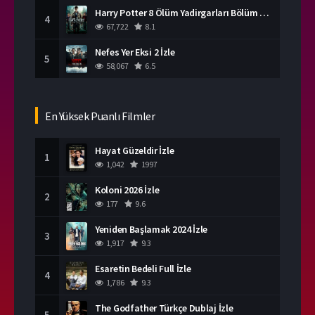
Harry Potter 8 Ölüm Yadirgarları Bölüm 2 İzle
4
67,722
8.1
Nefes Yer Eksi 2 İzle
5
58,067
6.5
En Yüksek Puanlı Filmler
Hayat Güzeldir İzle
1
1,042
1997
Koloni 2026 İzle
2
177
9.6
Yeniden Başlamak 2024 İzle
3
1,917
9.3
Esaretin Bedeli Full İzle
4
1,786
9.3
The Godfather Türkçe Dublaj İzle
5