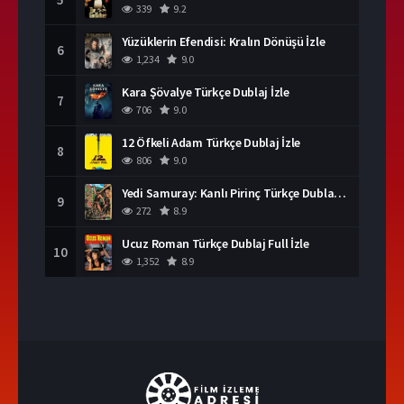
339
9.2
Yüzüklerin Efendisi: Kralın Dönüşü İzle
6
1,234
9.0
Kara Şövalye Türkçe Dublaj İzle
7
706
9.0
12 Öfkeli Adam Türkçe Dublaj İzle
8
806
9.0
Yedi Samuray: Kanlı Pirinç Türkçe Dublaj İzle
9
272
8.9
Ucuz Roman Türkçe Dublaj Full İzle
10
1,352
8.9