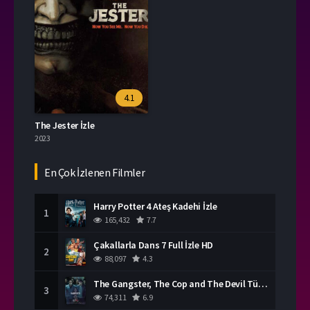
4.1
The Jester İzle
2023
En Çok İzlenen Filmler
Harry Potter 4 Ateş Kadehi İzle
1
165,432
7.7
Çakallarla Dans 7 Full İzle HD
2
88,097
4.3
The Gangster, The Cop and The Devil Türkçe Dublaj İzle
3
74,311
6.9