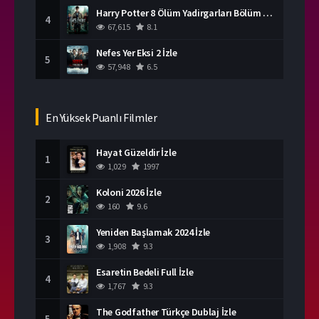
Harry Potter 8 Ölüm Yadirgarları Bölüm 2 İzle
4
67,615
8.1
Nefes Yer Eksi 2 İzle
5
57,948
6.5
En Yüksek Puanlı Filmler
Hayat Güzeldir İzle
1
1,029
1997
Koloni 2026 İzle
2
160
9.6
Yeniden Başlamak 2024 İzle
3
1,908
9.3
Esaretin Bedeli Full İzle
4
1,767
9.3
The Godfather Türkçe Dublaj İzle
5