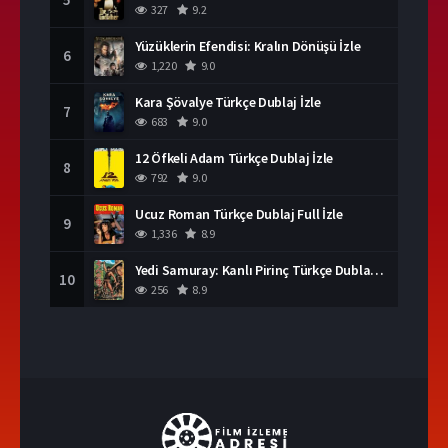
327
9.2
Yüzüklerin Efendisi: Kralın Dönüşü İzle
6
1,220
9.0
Kara Şövalye Türkçe Dublaj İzle
7
683
9.0
12 Öfkeli Adam Türkçe Dublaj İzle
8
792
9.0
Ucuz Roman Türkçe Dublaj Full İzle
9
1,336
8.9
Yedi Samuray: Kanlı Pirinç Türkçe Dublaj İzle
10
256
8.9