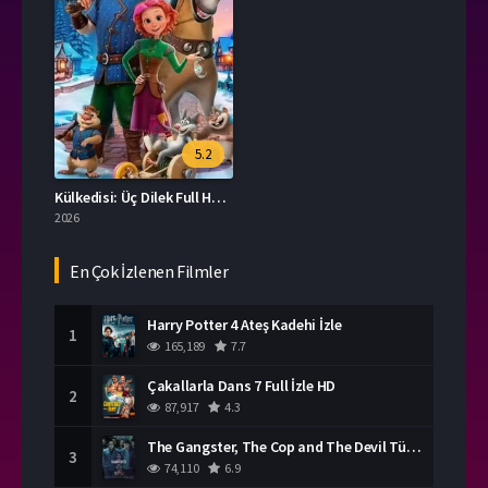
5.2
Külkedisi: Üç Dilek Full HD İzle
2026
En Çok İzlenen Filmler
Harry Potter 4 Ateş Kadehi İzle
1
165,189
7.7
Çakallarla Dans 7 Full İzle HD
2
87,917
4.3
The Gangster, The Cop and The Devil Türkçe Dublaj İzle
3
74,110
6.9