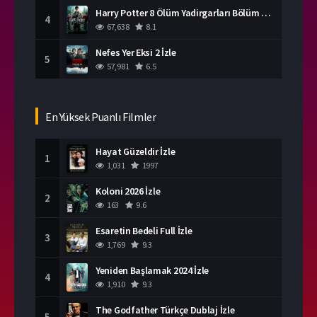
Harry Potter 8 Ölüm Yadirgarları Bölüm 2 İzle
4
67,638
8.1
Nefes Yer Eksi 2 İzle
5
57,981
6.5
En Yüksek Puanlı Filmler
Hayat Güzeldir İzle
1
1,031
1997
Koloni 2026 İzle
2
163
9.6
Esaretin Bedeli Full İzle
3
1,769
9.3
Yeniden Başlamak 2024 İzle
4
1,910
9.3
The Godfather Türkçe Dublaj İzle
5