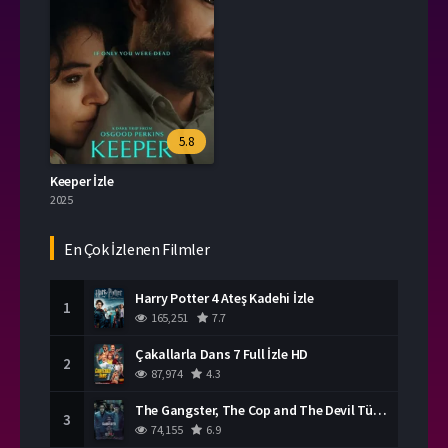
5.8
Keeper İzle
2025
En Çok İzlenen Filmler
Harry Potter 4 Ateş Kadehi İzle
1
165,251
7.7
Çakallarla Dans 7 Full İzle HD
2
87,974
4.3
The Gangster, The Cop and The Devil Türkçe Dublaj İzle
3
74,155
6.9