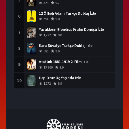
328
9.2
12 Öfkeli Adam Türkçe Dublaj İzle
6
794
9.0
Yüzüklerin Efendisi: Kralın Dönüşü İzle
7
1,222
9.0
Kara Şövalye Türkçe Dublaj İzle
8
685
9.0
Atatürk 1881-1919 2. Film İzle
9
13,369
8.9
Hep Otuz Üç Yaşında İzle
10
1,172
8.9