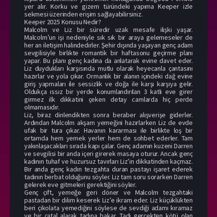
yer alır. Korku ve gizem türündeki yapıma Keeper izle
sekmesi üzerinden erişim sağlayabilirsiniz.
Keeper 2025 Konusu Nedir?
Malcolm ve Liz bir süredir uzak mesafe ilişki yaşar.
Malcolm’un işi nedeniyle sık sık bir araya gelemeseler de
her an iletişim halindedirler. Şehir dışında yaşayan genç adam
sevgilisiyle birlikte romantik bir haftasonu geçirme planı
yapar. Bu planı genç kadına da anlatarak evine davet eder.
Liz duydukları karşısında mutlu olarak heyecanla çantasını
hazırlar ve yola çıkar. Ormanlık bir alanın içindeki dağ evine
giriş yapmaları ile sessizlik ve doğa ile karşı karşıya gelir.
Oldukça ıssız bir yerde konumlandırılan 3 katlı eve girer
girmez ilk dikkatini çeken detay camlarda hiç perde
olmamasıdır.
Liz, biraz dinlendikten sonra beraber alışverişe giderler.
Ardından Malcolm akşam yemeğini hazırlarken Liz de evde
ufak bir tura çıkar. Havanın kararması ile birlikte loş bir
ortamda hem yemek yerler hem de sohbet ederler. Tam
yakınlaşacakları sırada kapı çalar. Genç adamın kuzeni Darren
ve sevgilisi bir anda içeri girerek masaya oturur. Ancak genç
kadının tuhaf ve huzursuz tavırları Liz’in dikkatinden kaçmaz.
Bir anda genç kadın tezgahta duran pastayı işaret ederek
tadının berbat olduğunu söyler. Liz tam soru sorarken Darren
gelerek eve gitmeleri gerektiğini söyler.
Genç çift, yemeğe geri döner ve Malcolm tezgahtaki
pastadan bir dilim keserek Liz’e ikram eder. Liz küçüklükten
beri çikolata yemediğini söylese de sevdiği adamı kıramaz
ve bir çatal alarak tadına bakar. Tadı gerçekten kötü olan