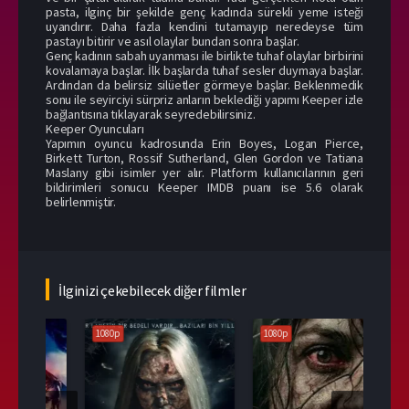
pasta, ilginç bir şekilde genç kadında sürekli yeme isteği
uyandırır. Daha fazla kendini tutamayıp neredeyse tüm
pastayı bitirir ve asıl olaylar bundan sonra başlar.
Genç kadının sabah uyanması ile birlikte tuhaf olaylar birbirini
kovalamaya başlar. İlk başlarda tuhaf sesler duymaya başlar.
Ardından da belirsiz silüetler görmeye başlar. Beklenmedik
sonu ile seyirciyi sürpriz anların beklediği yapımı Keeper izle
bağlantısına tıklayarak seyredebilirsiniz.
Keeper Oyuncuları
Yapımın oyuncu kadrosunda Erin Boyes, Logan Pierce,
Birkett Turton, Rossif Sutherland, Glen Gordon ve Tatiana
Maslany gibi isimler yer alır. Platform kullanıcılarının geri
bildirimleri sonucu Keeper IMDB puanı ise 5.6 olarak
belirlenmiştir.
İlginizi çekebilecek diğer filmler
1080p
1080p
108