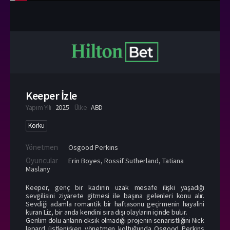
Keeper İzle
Yapım Yılı
2025
Ülke
ABD
Korku
Yönetmen
Osgood Perkins
Oyuncular
Erin Boyes
,
Rossif Sutherland
,
Tatiana
Maslany
Keeper, genç bir kadının uzak mesafe ilişki yaşadığı
sevgilisini ziyarete gitmesi ile başına gelenleri konu alır.
Sevdiği adamla romantik bir haftasonu geçirmenin hayalini
kuran Liz, bir anda kendini sıra dışı olayların içinde bulur.
Gerilim dolu anların eksik olmadığı projenin senaristliğini Nick
lepard üstlenirken yönetmen koltuğunda Osgood Perkins