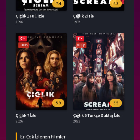
7.4
6.3
Çığlık 1 Full İzle
Çığlık 2 İzle
1996
1997
1080p
1080p
5.9
6.5
Çığlık 7 İzle
Çığlık 6 Türkçe Dublaj İzle
2026
2023
En Çok İzlenen Filmler