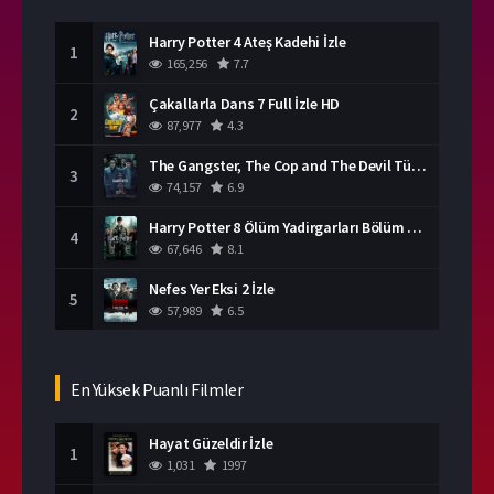
Harry Potter 4 Ateş Kadehi İzle
1
165,256
7.7
Çakallarla Dans 7 Full İzle HD
2
87,977
4.3
The Gangster, The Cop and The Devil Türkçe Dublaj İzle
3
74,157
6.9
Harry Potter 8 Ölüm Yadirgarları Bölüm 2 İzle
4
67,646
8.1
Nefes Yer Eksi 2 İzle
5
57,989
6.5
En Yüksek Puanlı Filmler
Hayat Güzeldir İzle
1
1,031
1997