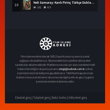
Yedi Samuray: Kanlı Pirinç Türkçe Dublaj İzle
10
261
8.9
Filmizlemeadresi olarak 5651 Sayılı Kanun uyarınca içerik
sağlayıcı bir platformuz. Sitemizdeki tüm içerikler site üyeleri
tarafından eklenmektedir. Platformumuzda yer alan içeriklerin telif
hakkı ihlal ettiğini düşünüyorsanız
dergi@outlook.com.tr
adresi
üzerinden bizimle iletişime geçebilirsiniz. Telif ihlali kapsamında
bizlere müracaat etmeniz durumunda ilgili içerik en geç 2 iş günü
içerisinde siteden kaldırılacaktır.
Elexbet giriş |
Tulipbet giriş |
Betci bahis |
Hiltonbet giriş