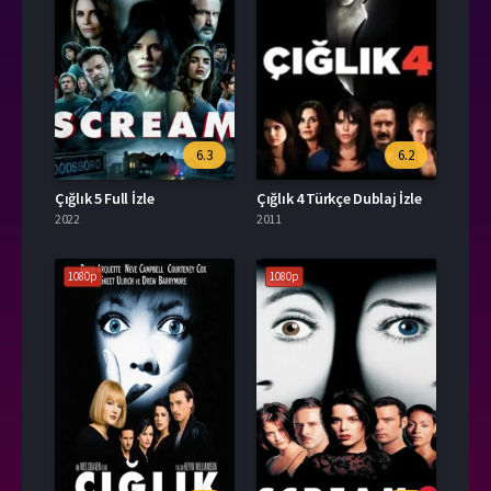
6.3
6.2
Çığlık 5 Full İzle
Çığlık 4 Türkçe Dublaj İzle
2022
2011
1080p
1080p