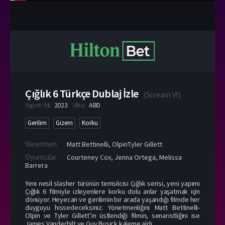
Çığlık 6 Türkçe Dublaj İzle
(
Scream VI
)
Yapım Yılı
2023
Ülke
ABD
Gerilim
Gizem
Korku
Yönetmen
Matt Bettinelli
,
OlpinTyler Gillett
Oyuncular
Courteney Cox
,
Jenna Ortega
,
Melissa
Barrera
Yeni nesil slasher türünün temsilcisi Çığlık serisi, yeni yapımı
Çığlık 6 filmiyle izleyenlere korku dolu anlar yaşatmak için
dönüyor. Heyecan ve gerilimin bir arada yaşandığı filmde her
duyguyu hissedeceksiniz. Yönetmenliğini Matt Bettinelli-
Olpin ve Tyler Gillett’in üstlendiği filmin, senaristliğini ise
James Vanderbilt ve Guy Busick kaleme aldı.