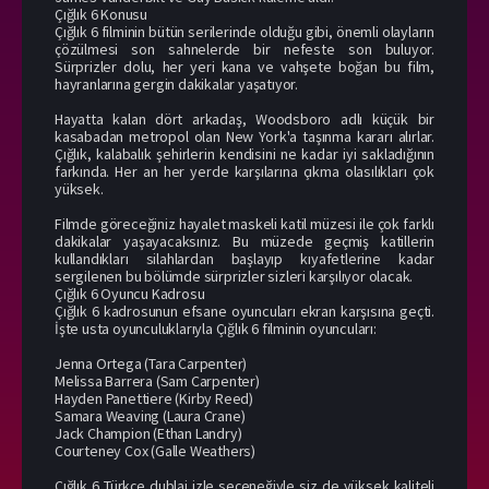
Çığlık 6 Konusu
Çığlık 6 filminin bütün serilerinde olduğu gibi, önemli olayların
çözülmesi son sahnelerde bir nefeste son buluyor.
Sürprizler dolu, her yeri kana ve vahşete boğan bu film,
hayranlarına gergin dakikalar yaşatıyor.
Hayatta kalan dört arkadaş, Woodsboro adlı küçük bir
kasabadan metropol olan New York'a taşınma kararı alırlar.
Çığlık, kalabalık şehirlerin kendisini ne kadar iyi sakladığının
farkında. Her an her yerde karşılarına çıkma olasılıkları çok
yüksek.
Filmde göreceğiniz hayalet maskeli katil müzesi ile çok farklı
dakikalar yaşayacaksınız. Bu müzede geçmiş katillerin
kullandıkları silahlardan başlayıp kıyafetlerine kadar
sergilenen bu bölümde sürprizler sizleri karşılıyor olacak.
Çığlık 6 Oyuncu Kadrosu
Çığlık 6 kadrosunun efsane oyuncuları ekran karşısına geçti.
İşte usta oyunculuklarıyla Çığlık 6 filminin oyuncuları:
Jenna Ortega (Tara Carpenter)
Melissa Barrera (Sam Carpenter)
Hayden Panettiere (Kirby Reed)
Samara Weaving (Laura Crane)
Jack Champion (Ethan Landry)
Courteney Cox (Galle Weathers)
Çığlık 6 Türkçe dublaj izle seçeneğiyle siz de yüksek kaliteli