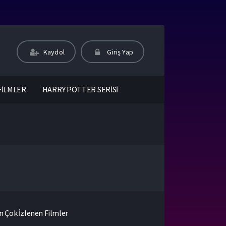
Kaydol
Giriş Yap
FİLMLER
HARRY POTTER SERİSİ
n Çok İzlenen Filmler