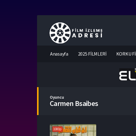
Anasayfa
2025 FİLMLERİ
KORKU Fİ
Oyuncu
Carmen Bsaibes
1080p