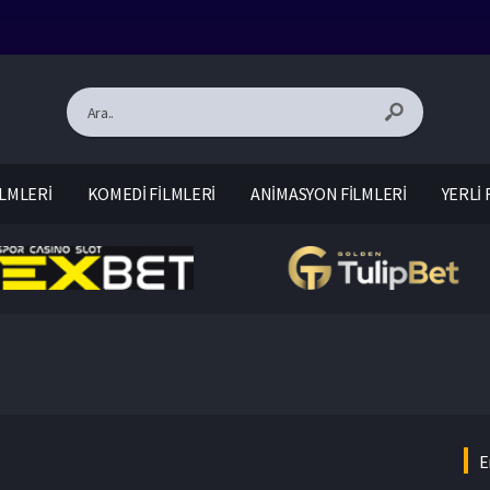
LMLERİ
KOMEDİ FİLMLERİ
ANİMASYON FİLMLERİ
YERLİ 
E