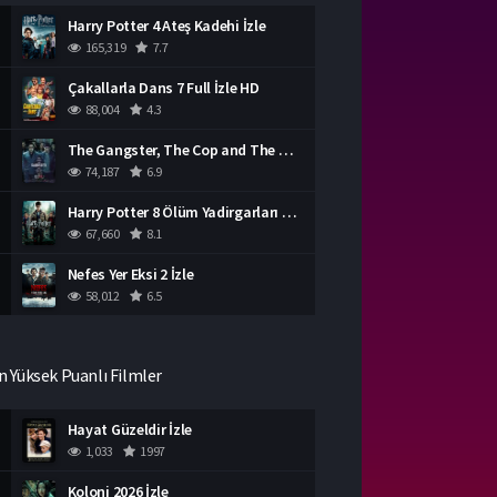
Harry Potter 4 Ateş Kadehi İzle
165,319
7.7
Çakallarla Dans 7 Full İzle HD
88,004
4.3
The Gangster, The Cop and The Devil Türkçe Dublaj İzle
74,187
6.9
Harry Potter 8 Ölüm Yadirgarları Bölüm 2 İzle
67,660
8.1
Nefes Yer Eksi 2 İzle
58,012
6.5
n Yüksek Puanlı Filmler
Hayat Güzeldir İzle
1,033
1997
Koloni 2026 İzle