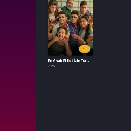
5.1
En Ghab El Kot İzle Türkçe Dublaj
2025