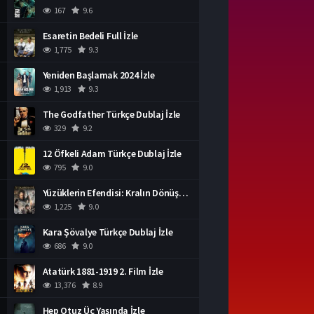
167
9.6
Esaretin Bedeli Full İzle
1,775
9.3
Yeniden Başlamak 2024 İzle
1,913
9.3
The Godfather Türkçe Dublaj İzle
329
9.2
12 Öfkeli Adam Türkçe Dublaj İzle
795
9.0
Yüzüklerin Efendisi: Kralın Dönüşü İzle
1,225
9.0
Kara Şövalye Türkçe Dublaj İzle
686
9.0
Atatürk 1881-1919 2. Film İzle
13,376
8.9
Hep Otuz Üç Yaşında İzle