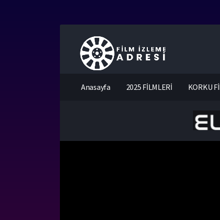
Anasayfa
2025 FİLMLERİ
KORKU Fİ