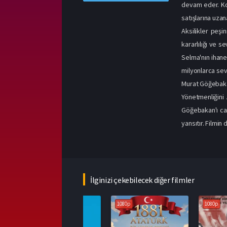
devam eder. Ko
satışlarına uzana
Aksilikler peşi
kararlılığı ve 
Selma'nın ihanet
milyonlarca se
Murat Göğebaka
Yönetmenliğini 
Göğebakan'ı can
yansıtır. Filmin
İlginizi çekebilecek diğer filmler
1080p
1080p
1080p