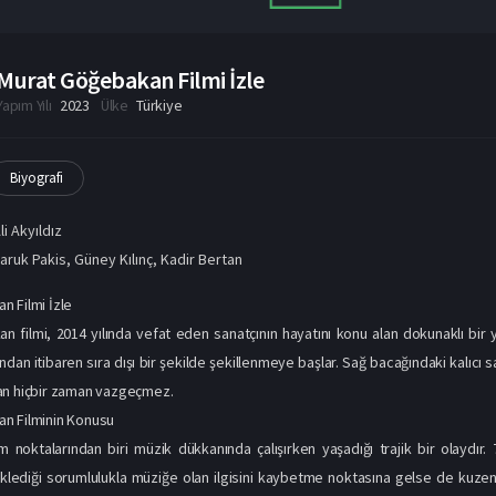
Murat Göğebakan Filmi İzle
Yapım Yılı
2023
Ülke
Türkiye
Biyografi
li Akyıldız
aruk Pakis
,
Güney Kılınç
,
Kadir Bertan
 Filmi İzle
 filmi, 2014 yılında vefat eden sanatçının hayatını konu alan dokunaklı bir
dan itibaren sıra dışı bir şekilde şekillenmeye başlar. Sağ bacağındaki kalıcı 
an hiçbir zaman vazgeçmez.
n Filminin Konusu
 noktalarından biri müzik dükkanında çalışırken yaşadığı trajik bir olaydır
üklediği sorumlulukla müziğe olan ilgisini kaybetme noktasına gelse de kuze