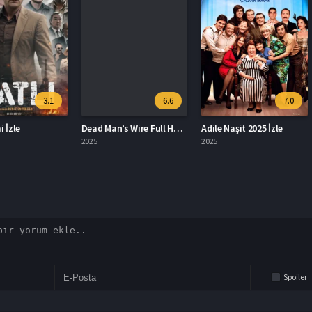
3.1
6.6
7.0
Dead Man’s Wire Full HD İzle
Adile Naşit 2025 İzle
Akıl Oy
2025
2025
2001
Spoiler