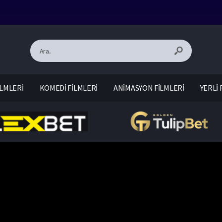
LMLERİ
KOMEDİ FİLMLERİ
ANİMASYON FİLMLERİ
YERLİ 