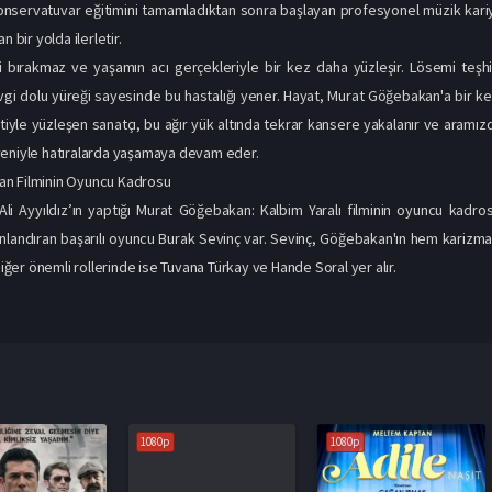
nservatuvar eğitimini tamamladıktan sonra başlayan profesyonel müzik kariy
n bir yolda ilerletir.
ni bırakmaz ve yaşamın acı gerçekleriyle bir kez daha yüzleşir. Lösemi teşh
sevgi dolu yüreği sayesinde bu hastalığı yener. Hayat, Murat Göğebakan'a bir ke
iyle yüzleşen sanatçı, bu ağır yük altında tekrar kansere yakalanır ve aramızdan
veniyle hatıralarda yaşamaya devam eder.
n Filminin Oyuncu Kadrosu
Ali Ayyıldız’ın yaptığı Murat Göğebakan: Kalbim Yaralı filminin oyuncu kadros
landıran başarılı oyuncu Burak Sevinç var. Sevinç, Göğebakan'ın hem karizmat
 diğer önemli rollerinde ise Tuvana Türkay ve Hande Soral yer alır.
1080p
1080p
1080p