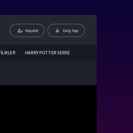
Kaydol
Giriş Yap
FİLMLER
HARRY POTTER SERİSİ