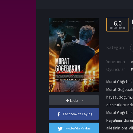
6.0
IMDB Puanı
Kategori
Yönetmen
A
Oyuncular
F
Murat Göğebakan
Murat Göğebakan
hayatı, doğumun
Ekle
olan tutkusund
Murat Göğebaka
Facebook'ta Paylaş
Hayatının dönüm
ailesinin ona y
Twitter'da Paylaş