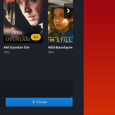
8.2
8.2
unları İzle
Hâlâ Buradayım Filmi İzle
2024
Gönder