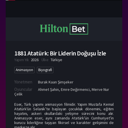
1881 Atatürk: Bir Liderin Doğuşu İzle
Yapım Yılı
2026
Ülke
Türkiye
Animasyon
Biyografi
Yönetmen
Burak Kaan Şimşeker
Oyuncular
Ahmet Şahin
,
Emre Değirmenci
,
Merve Nur
Çelik
Eser, Türk yapımı animasyon filmidir. Yapım Mustafa Kemal
Atatürk'ün Selanik’te başlayan çocukluk dönemini, eğitim
hayatını, askeri okullardaki yetişme sürecini konu alır.
Animasyon eser, aynı zamanda Atatürk'ün Cumhuriyet’in
kurucu liderliğine taşıyan fikirsel ve karakter gelişimini de
merkeze alır.