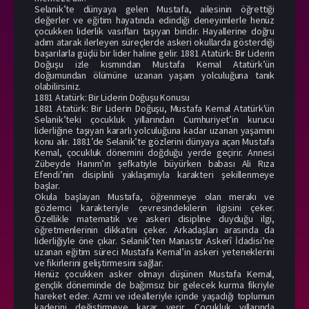
Selanik’te dünyaya gelen Mustafa, ailesinin öğrettiği
değerler ve eğitim hayatında edindiği deneyimlerle henüz
çocukken liderlik vasıfları taşıyan biridir. Hayallerine doğru
adım atarak ilerleyen süreçlerde askeri okullarda gösterdiği
başarılarla güçlü bir lider haline gelir. 1881 Atatürk: Bir Liderin
Doğuşu izle kısmından Mustafa Kemal Atatürk’ün
doğumundan ölümüne uzanan yaşam yolculuğuna tanık
olabilirsiniz.
1881 Atatürk: Bir Liderin Doğuşu Konusu
1881 Atatürk: Bir Liderin Doğuşu, Mustafa Kemal Atatürk'ün
Selanik’teki çocukluk yıllarından Cumhuriyet’in kurucu
liderliğine taşıyan kararlı yolculuğuna kadar uzanan yaşamını
konu alır. 1881’de Selanik’te gözlerini dünyaya açan Mustafa
Kemal, çocukluk dönemini doğduğu yerde geçirir. Annesi
Zübeyde Hanım’ın şefkatiyle büyürken babası Ali Rıza
Efendi’nin disiplinli yaklaşımıyla karakteri şekillenmeye
başlar.
Okula başlayan Mustafa, öğrenmeye olan merakı ve
gözlemci karakteriyle çevresindekilerin ilgisini çeker.
Özellikle matematik ve askeri disipline duyduğu ilgi,
öğretmenlerinin dikkatini çeker. Arkadaşları arasında da
liderliğiyle öne çıkar. Selanik’ten Manastır Askerî İdadisi’ne
uzanan eğitim süreci Mustafa Kemal’in askeri yeteneklerini
ve fikirlerini geliştirmesini sağlar.
Henüz çocukken asker olmayı düşünen Mustafa Kemal,
gençlik döneminde de bağımsız bir gelecek kurma fikriyle
hareket eder. Azmi ve idealleriyle içinde yaşadığı toplumun
kaderini değiştirmeye karar verir. Çocukluk yıllarında