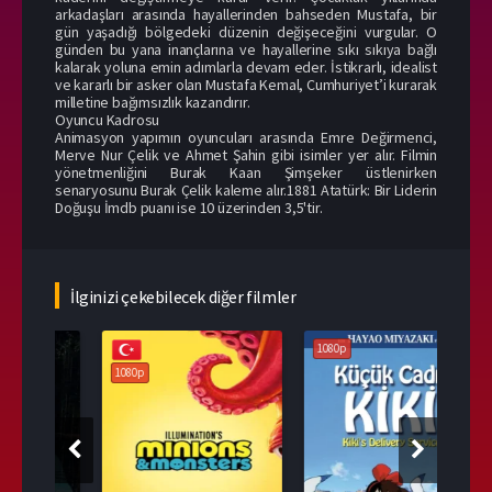
arkadaşları arasında hayallerinden bahseden Mustafa, bir
gün yaşadığı bölgedeki düzenin değişeceğini vurgular. O
günden bu yana inançlarına ve hayallerine sıkı sıkıya bağlı
kalarak yoluna emin adımlarla devam eder. İstikrarlı, idealist
ve kararlı bir asker olan Mustafa Kemal, Cumhuriyet’i kurarak
milletine bağımsızlık kazandırır.
Oyuncu Kadrosu
Animasyon yapımın oyuncuları arasında Emre Değirmenci,
Merve Nur Çelik ve Ahmet Şahin gibi isimler yer alır. Filmin
yönetmenliğini Burak Kaan Şimşeker üstlenirken
senaryosunu Burak Çelik kaleme alır.1881 Atatürk: Bir Liderin
Doğuşu İmdb puanı ise 10 üzerinden 3,5'tir.
İlginizi çekebilecek diğer filmler
1080p
108
1080p