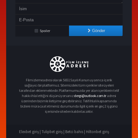
Spoiler
Gönder
Filmizlemeadresi olarak 5651 Sayılı Kanun uyarınca içerik
sağlayıcı bir platformuz. Sitemizdeki tüm içerikler site üyeleri
tarafından eklenmektedir. Platformumuzda yer alan içeriklerin telif
hakkı ihlal ettiğini düşünüyorsanız
dergi@outlook.com.tr
adresi
üzerinden bizimle iletişime geçebilirsiniz. Telif ihlali kapsamında
bizlere müracaat etmeniz durumunda ilgili içerik en geç 2 iş günü
içerisinde siteden kaldırılacaktır.
Elexbet giriş |
Tulipbet giriş |
Betci bahis |
Hiltonbet giriş