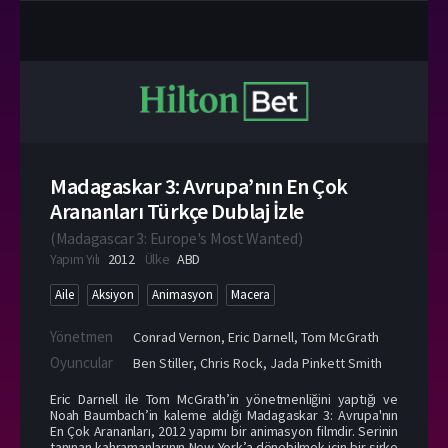
Madagaskar 3: Avrupa’nın En Çok
Arananları Türkçe Dublaj İzle
(
Madagascar 3: Europe's Most Wanted
)
Yapım Yılı
2012
Ülke
ABD
Aile
Aksiyon
Animasyon
Macera
Yönetmen
Conrad Vernon
,
Eric Darnell
,
Tom McGrath
Oyuncular
Ben Stiller
,
Chris Rock
,
Jada Pinkett Smith
Eric Darnell ile Tom McGrath’in yönetmenliğini yaptığı ve
Noah Baumbach’in kaleme aldığı Madagaskar 3: Avrupa'nın
En Çok Arananları, 2012 yapımı bir animasyon filmdir. Serinin
tanınan kahramanlarının New York’a dönebilmek için bir sirke