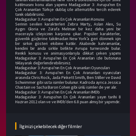
katılmasını konu alan yapıma Madagaskar 3: Avrupa'nın En
Çok Arananları Türkçe dublaj izle alternatifini tercih ederek
tanık olabilirsiniz.
Madagaskar 3: Avrupa'nın En Çok Arananları Konusu
Serinin sevilen karakterleri Zebra Marty, Aslan Alex, Su
Aygırı Gloria ve Zürafa Melman bir kez daha yeni bir
macerayla izleyicinin karşısına çıkar. Popüler karakterler,
güvenlik güçlerine takılmadan New York’a geri dönmek için
bir sirkin gösteri ekibine katılır. Akabinde kahramanlar,
kendini bir anda sirkle birlikte Avrupa turnesinde bulur.
Renkli konusu ve animasyonlarıyla dikkat çeken yapımı
Madagaskar 3: Avrupa'nın En Çok Arananları izle butonuna
tıklayarak değerlendirebilirsiniz.
Madagaskar 3: Avrupa'nın En Çok Arananları Oyuncuları
Madagaskar 3: Avrupa'nın En Çok Arananları oyuncuları
arasında Chris Rock, Jada Pinkett Smith, Ben Stiller ve David
Schwimmer gibi usta isimler bulunur. Kadroda ayrıca Jessica
Chastain ve Sacha Baron Cohen gibi ünlü isimler de yer alır.
Madagaskar 3: Avrupa'nın En Çok Arananları IMDb
Madagaskar 3: Avrupa'nın En Çok Arananları yayın tarihi 8
Haziran 2012 olan ve ve IMDb’den 6.8 puan almış bir yapımdır.
İlginizi çekebilecek diğer filmler