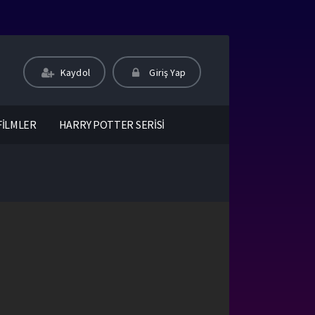
Kaydol
Giriş Yap
FİLMLER
HARRY POTTER SERİSİ