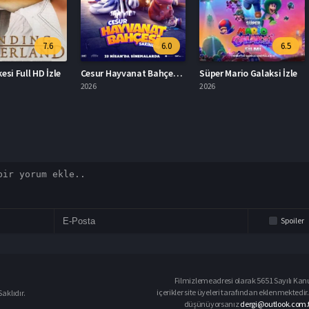
7.6
6.0
6.5
D İzle
Cesur Hayvanat Bahçesi Sakinleri Full İzle
Süper Mario Galaksi İzle
2026
2026
2013
Spoiler
Filmizlemeadresi olarak 5651 Sayılı Kanu
içerikler site üyeleri tarafından eklenmektedir.
aklıdır.
düşünüyorsanız
dergi@outlook.com.t