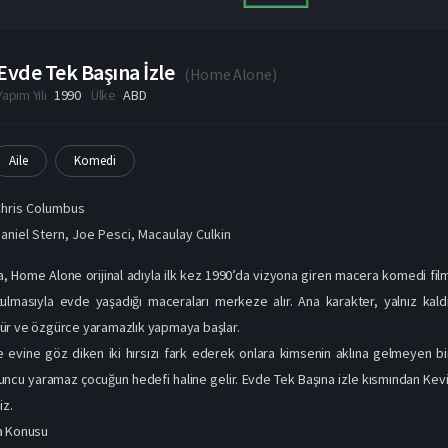
Evde Tek Başına İzle
(
Home Alone
)
Yapım Yılı
1990
Ülke
ABD
Aile
Komedi
hris Columbus
aniel Stern
,
Joe Pesci
,
Macaulay Culkin
, Home Alone orijinal adıyla ilk kez 1990’da vizyona giren macera komedi filmid
tulmasıyla evde yaşadığı maceraları merkeze alır. Ana karakter, yalnız kald
ür ve özgürce yaramazlık yapmaya başlar.
de evine göz diken iki hırsızı fark ederek onlara kimsenin aklına gelmeyen 
uncu yaramaz çocuğun hedefi haline gelir. Evde Tek Başına izle kısmından Kevin
iz.
a Konusu