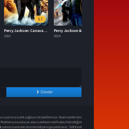
5.7
5.9
Percy Jackson: Canavarlar Denizi Türkçe Dublaj İzle
Percy Jackson & Olimposlular: Şimşek Hırsızı 2010 İzle
2010
Gönder
n uyarınca içerik sağlayıcı bir platformuz. Sitemizdeki tüm
 Platformumuzda yer alan içeriklerin telif hakkı ihlal ettiğini
r
adresi üzerinden bizimle iletişime geçebilirsiniz. Telif ihlali