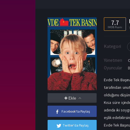
7.7
IMDB Puanı
Kategori
Yönetmen
C
Oyuncular
D
Evde Tek Başına
tarafından unu
olduğunu düşün
Ekle
Kısa süre için
adında iki soyg
Facebook'ta Paylaş
eşlik edebilirsin
Evde Tek Başın
Twitter'da Paylaş