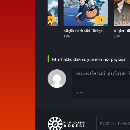
5.6
7.8
oana 2026 İzle
Küçük Cadı Kiki Türkçe Dublaj İzle
Düşler Ülkesi Full H
026
1989
2004
Film hakkındaki düşüncelerinizi paylaşın
© 2026, Tüm Hakları S