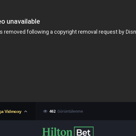
462
Görüntülenme
ça Vidmoxy