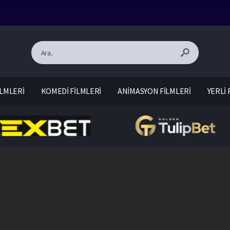
LMLERİ
KOMEDİ FİLMLERİ
ANİMASYON FİLMLERİ
YERLİ 