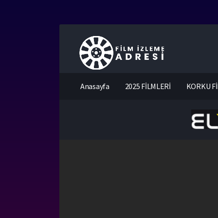
Anasayfa
2025 FİLMLERİ
KORKU Fİ