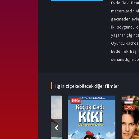
Evde Tek Başın
maceralardır. A
geçmeden evine 
İki soyguncu o
yaşanan çılgınca
Oyuncu Kadros
Evde Tek Başın
senaristliğini J
İlginizi çekebilecek diğer filmler
1080p
1080p
1080p