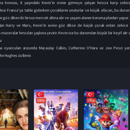
a konusu, 8 yaşındaki Kevin’in evine girmeye çalışan hırsıza karşı zekic
ilesi Fransa’ya tatile giderken çocuklarını unuturlar ve küçük afacan, bu duru
göz diken iki hırsızı mercek altına alır ve yaşam alanını koruma planları yapar.
lan Harry ve Marv, Kevin’in evine göz dikse de küçük çocuk onları zekice t
 maceralar hırsızları şaşkına çevirir. Kevin ise bu durumdan büyük bir keyif alı
u
a oyuncuları arasında Macaulay Culkin, Catherine O'Hara ve Joe Pesci yer a
ohn Hughes üstlenir.
1080p
1080p
1080p