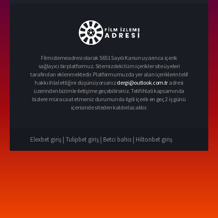
Filmizlemeadresi olarak 5651 Sayılı Kanun uyarınca içerik
sağlayıcı bir platformuz. Sitemizdeki tüm içerikler site üyeleri
tarafından eklenmektedir. Platformumuzda yer alan içeriklerin telif
hakkı ihlal ettiğini düşünüyorsanız
dergi@outlook.com.tr
adresi
üzerinden bizimle iletişime geçebilirsiniz. Telif ihlali kapsamında
bizlere müracaat etmeniz durumunda ilgili içerik en geç 2 iş günü
içerisinde siteden kaldırılacaktır.
Elexbet giriş |
Tulipbet giriş |
Betci bahis |
Hiltonbet giriş