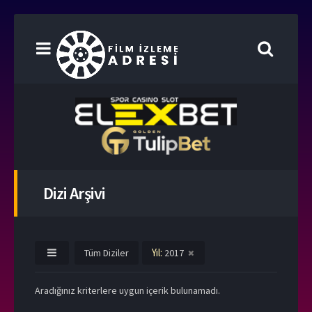
Dizi Arşivi
Yıl:
Tüm Diziler
2017
Aradığınız kriterlere uygun içerik bulunamadı.