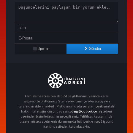
Spoiler
Gönder
Filmizlemeadresi olarak 5651 Sayılı Kanun uyarınca içerik
sağlayıcı bir platformuz. Sitemizdeki tüm içerikler site üyeleri
tarafından eklenmektedir. Platformumuzda yer alan içeriklerin telif
hakkı ihlal ettiğini düşünüyorsanız
dergi@outlook.com.tr
adresi
üzerinden bizimle iletişime geçebilirsiniz. Telif ihlali kapsamında
bizlere müracaat etmeniz durumunda ilgili içerik en geç 2 iş günü
içerisinde siteden kaldırılacaktır.