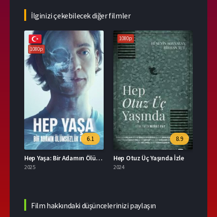
İlginizi çekebilecek diğer filmler
1080p
1080p
6.1
8.9
Hep Yaşa: Bir Adamın Ölümsüzlük Arayışı Türkçe Dublaj İzle
Hep Otuz Üç Yaşında İzle
2025
2024
Film hakkındaki düşüncelerinizi paylaşın