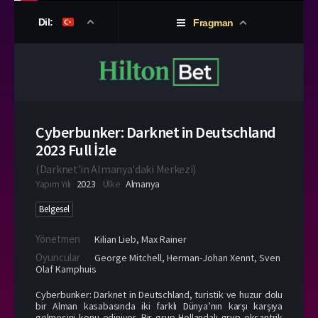
Dil:
Fragman
Cyberbunker: Darknet in Deutschland
2023 Full İzle
(
Darknet'in Almanya'daki Merkezi
)
Yapım Yılı
2023
Ülke
Almanya
Belgesel
Yönetmen
Kilian Lieb
,
Max Rainer
Oyuncular
George Mitchell
,
Herman-Johan Xennt
,
Sven
Olaf Kamphuis
Cyberbunker: Darknet in Deutschland, turistik ve huzur dolu
bir Alman kasabasında iki farklı Dünya’nın karşı karşıya
gelmesini konu ediniyor. Bir grup Hollandalı grup eksantrik