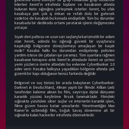
liderleri Xennt’in etrafında toplanır ve kasabanın altında
bulunan Nato sığınığına yerleşmek isterler. Xennt, bu ufak
kasabaya pek çok iş imkan ve refah dolu bir gelecek
vadetse de kasabalı bu konuda endişelidir. Tüm bu durumlar
kasabada bir dedikodu ortamı yaratarak işlerin değişmesine
yol açar.
Siyah deri paltosu ve uzun sarı saçlarıyla karizmatik bir adam
olan Xennt, aslında bu sığınağı güvenli bir uyuşturucu
kaçakçılığı bölgesine dönüştürmeyi amaçlayan bir kaçak
mıdır? Kasaba halkı bu durumdan endişelenip polisten
yardım istese de çabaları işe yaramaz. Tüm uyarılara rağmen
kasabanın himayesi artık Xennt’in altındadır Xennt ve çetesi
yerin yüzlerce metre altındaki bu evlerine CyberBunker 2.0
adını verir. Kasaba halkıysa yaşadıkları bölgenin altında çok
gizemli bir kapı olduğunun henüz farkında değildir.
Belgesel ve suç türünü bir arada buluşturan Cyberbunker:
Darknet in Deutschland, Alman yapıtı bir filmdir. Killian Lieb
tarafından kaleme alınan bu film, seyirciye dijital dünyanın
karanlık yüzünü keşfetme fırsatı tanımaktadır. Filmdeki
sığınakta yürütülen siber suçlar ve internetin karanlık işleri,
filme gizem havası katan unsurlardır. Yönetmenliğini Max
Rainer’in üstlendiği film, Soğuk Savaş dönemine ait bir
sığınakta kalan hackerler etrafında dönmektedir.