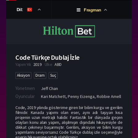
Dil:
Fragman
Code Türkçe Dublaj İzle
Yapım Yılı
2019
Ülke
ABD
Aksiyon
Dram
Suç
Yönetmen
Jeff Chan
Oyuncular
Kari Matchett
,
Penny Eizenga
,
Robbie Amell
Code, 2019 yılında gösterime giren bir bilim kurgu ve gerilim
filmidir. Kanada yapımı olan eser, aynı adı taşıyan kısa
projenin uzun metrajlı halidir. Fantastik bir dünyada geçen
olayları konu alan yapım, alışılmışın dışındaki hikayesiyle de
dikkat çekmeyi başarmıştır. Gerilim, aksiyon ve bilim kurgu
yapımlarını seviyorsanız Code Türkçe dublaj izle seçeneğiyle
eserin hikayesine ortak olabilirsiniz.