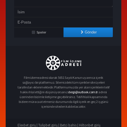
Spoiler
Gönder
Filmizlemeadresi olarak 5651 Sayılı Kanun uyarınca içerik
sağlayıcı bir platformuz. Sitemizdeki tüm içerikler site üyeleri
tarafından eklenmektedir. Platformumuzda yer alan içeriklerin telif
hakkı ihlal ettiğini düşünüyorsanız
dergi@outlook.com.tr
adresi
üzerinden bizimle iletişime geçebilirsiniz. Telif ihlali kapsamında
bizlere müracaat etmeniz durumunda ilgili içerik en geç 2 iş günü
içerisinde siteden kaldırılacaktır.
Elexbet giriş |
Tulipbet giriş |
Betci bahis |
Hiltonbet giriş