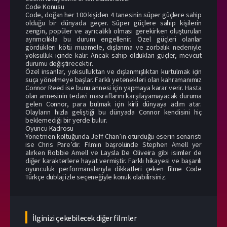
Code Konusu
Code, doğan her 100 kişiden 4 tanesinin süper güçlere sahip
olduğu bir dünyada geçer. Süper güçlere sahip kişilerin
zengin, popüler ve ayrıcalıklı olması gerekirken oluşturulan
ayrımcılıkla bu durum engellenir. Özel güçleri olanlar
gördükleri kötü muamele, dışlanma ve zorbalık nedeniyle
yoksulluk içinde kalır. Ancak sahip oldukları güçler, mevcut
durumu değiştirecektir.
Özel insanlar, yoksulluktan ve dışlanmışlıktan kurtulmak için
suça yönelmeye başlar. Farklı yetenekleri olan kahramanımız
Connor Reed ise bunu annesi için yapmaya karar verir. Hasta
olan annesinin tedavi masraflarını karşılayamayacak duruma
gelen Connor, para bulmak için kirli dünyaya adım atar.
Olayların hızla geliştiği bu dünyada Connor kendisini hiç
beklemediği bir yerde bulur.
Oyuncu Kadrosu
Yönetmen koltuğunda Jeff Chan’in oturduğu eserin senaristi
ise Chris Pare’dir. Filmin başrolünde Stephen Amell yer
alırken Robbie Amell ve Laysla De Oliveira gibi isimler de
diğer karakterlere hayat vermiştir. Farklı hikayesi ve başarılı
oyunculuk performanslarıyla dikkatleri çeken filme Code
Türkçe dublaj izle seçeneğiyle konuk olabilirsiniz.
İlginizi çekebilecek diğer filmler