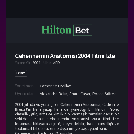
Cehennemin Anatomisi 2004 Filmi İzle
Yapım Yılı
2004
Ülke
ABD
Dram
Yönetmen
Catherine Breillat
Oyuncular
Alexandre Belin
,
Amira Casar
,
Rocco Siffredi
2004 yılında vizyona giren Cehennemin Anatomisi, Catherine
Breillat’ın hem yazıp hem de yönettiği bir filmdir. Proje;
cinsellik, güç, arzu ve kimlik gibi karmaşık temaları cesur bir
şekilde ele alır. Cehennemin Anatomisi 2004 filmi izle
butonuna tıklayarak içeriği seyredebilir, kadın cinselliği ve
toplumsal tabular üzerine düşünmeye başlayabilirsiniz.
Cehennemin Anatomisi Oyuncuları