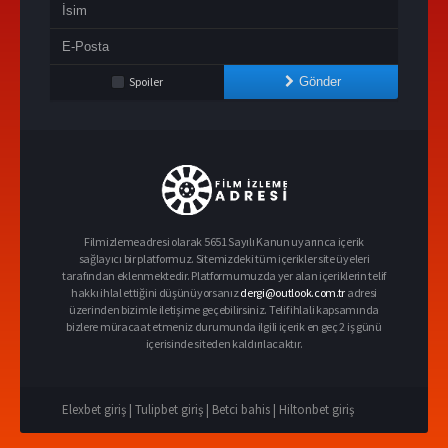
Spoiler
Gönder
Filmizlemeadresi olarak 5651 Sayılı Kanun uyarınca içerik
sağlayıcı bir platformuz. Sitemizdeki tüm içerikler site üyeleri
tarafından eklenmektedir. Platformumuzda yer alan içeriklerin telif
hakkı ihlal ettiğini düşünüyorsanız
dergi@outlook.com.tr
adresi
üzerinden bizimle iletişime geçebilirsiniz. Telif ihlali kapsamında
bizlere müracaat etmeniz durumunda ilgili içerik en geç 2 iş günü
içerisinde siteden kaldırılacaktır.
Elexbet giriş |
Tulipbet giriş |
Betci bahis |
Hiltonbet giriş