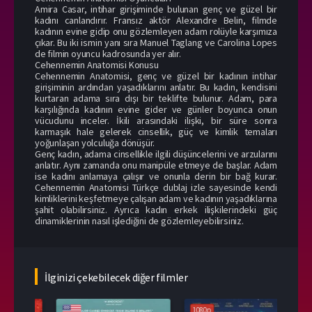
Amira Casar, intihar girişiminde bulunan genç ve güzel bir
kadını canlandırır. Fransız aktör Alexandre Belin, filmde
kadının evine gidip onu gözlemleyen adam rolüyle karşımıza
çıkar. Bu iki ismin yanı sıra Manuel Taglang ve Carolina Lopes
de filmin oyuncu kadrosunda yer alır.
Cehennemin Anatomisi Konusu
Cehennemin Anatomisi, genç ve güzel bir kadının intihar
girişiminin ardından yaşadıklarını anlatır. Bu kadın, kendisini
kurtaran adama sıra dışı bir teklifte bulunur. Adam, para
karşılığında kadının evine gider ve günler boyunca onun
vücudunu inceler. İkili arasındaki ilişki, bir süre sonra
karmaşık hale gelerek cinsellik, güç ve kimlik temaları
yoğunlaşan yolculuğa dönüşür.
Genç kadın, adama cinsellikle ilgili düşüncelerini ve arzularını
anlatır. Aynı zamanda onu manipüle etmeye de başlar. Adam
ise kadını anlamaya çalışır ve onunla derin bir bağ kurar.
Cehennemin Anatomisi Türkçe dublaj izle sayesinde kendi
kimliklerini keşfetmeye çalışan adam ve kadının yaşadıklarına
şahit olabilirsiniz. Ayrıca kadın erkek ilişkilerindeki güç
dinamiklerinin nasıl işlediğini de gözlemleyebilirsiniz.
İlginizi çekebilecek diğer filmler
1080p