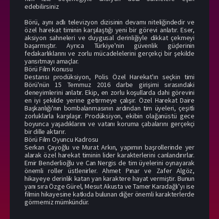
edebilirsiniz
Börü, aynı adlı televizyon dizisinin devamı niteliğindedir ve
özel harekat timinin karşılaştığı yeni bir görevi anlatır. Eser,
aksiyon sahneleri ve duygusal derinliğiyle dikkat çekmeyi
başarmıştır. Ayrıca Türkiye'nin güvenlik güçlerinin
fedakarlıklarını ve zorlu mücadelelerini gerçekçi bir şekilde
yansıtmayı amaçlar.
Börü Film Konusu
Destansı prodüksiyon, Polis Özel Harekat'ın seçkin timi
Börü'nün 15 Temmuz 2016 darbe girişimi sırasındaki
deneyimlerini anlatır. Ekip, en zorlu koşullarda dahi görevini
en iyi şekilde yerine getirmeye çalışır. Özel Harekat Daire
Başkanlığı'nın bombalanmasının ardından tim üyeleri, çeşitli
zorluklarla karşılaşır. Prodüksiyon, ekibin olağanüstü gece
boyunca yaşadıklarını ve vatanı koruma çabalarını gerçekçi
bir dille aktarır.
Börü Film Oyuncu Kadrosu
Serkan Çayoğlu ve Murat Arkın, yapımın başrollerinde yer
alarak özel harekat timinin lider karakterlerini canlandırırlar.
Emir Benderlioğlu ve Can Nergis de tim üyelerini oynayarak
önemli roller üstlenirler. Ahmet Pınar ve Zafer Algöz,
hikayeye derinlik katan yan karaktere hayat vermiştir. Bunun
yanı sıra Özge Gürel, Mesut Akusta ve Tamer Karadağlı’yı ise
filmin hikayesine katkıda bulunan diğer önemli karakterlerde
görmemiz mümkündür.