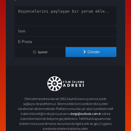
Spoiler
Gönder
Filmizlemeadresi olarak 5651 Sayılı Kanun uyarınca içerik
sağlayıcı bir platformuz. Sitemizdeki tüm içerikler site üyeleri
tarafından eklenmektedir. Platformumuzda yer alan içeriklerin telif
hakkı ihlal ettiğini düşünüyorsanız
dergi@outlook.com.tr
adresi
üzerinden bizimle iletişime geçebilirsiniz. Telif ihlali kapsamında
bizlere müracaat etmeniz durumunda ilgili içerik en geç 2 iş günü
içerisinde siteden kaldırılacaktır.