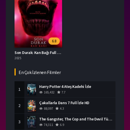
6.8
Son Durak: Kan Bağı Full HD İzle
2025
En Çok İzlenen Filmler
Harry Potter 4 Ateş Kadehi İzle
1
165,432
7.7
Çakallarla Dans 7 Full İzle HD
2
88,097
4.3
The Gangster, The Cop and The Devil Türkçe Dublaj İzle
3
74,311
6.9