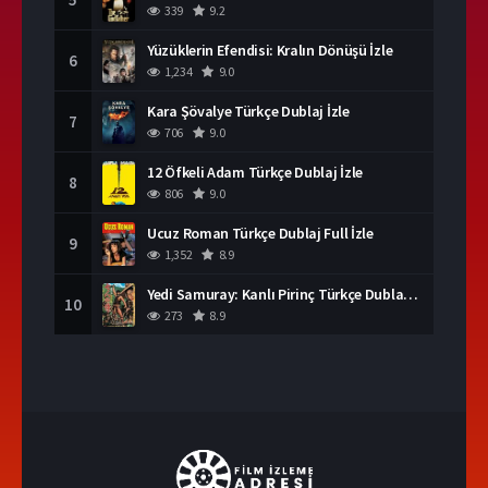
339
9.2
Yüzüklerin Efendisi: Kralın Dönüşü İzle
6
1,234
9.0
Kara Şövalye Türkçe Dublaj İzle
7
706
9.0
12 Öfkeli Adam Türkçe Dublaj İzle
8
806
9.0
Ucuz Roman Türkçe Dublaj Full İzle
9
1,352
8.9
Yedi Samuray: Kanlı Pirinç Türkçe Dublaj İzle
10
273
8.9