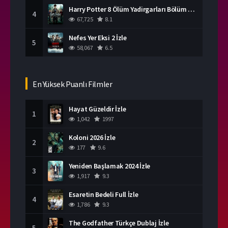
Harry Potter 8 Ölüm Yadirgarları Bölüm 2 İzle
4
67,725
8.1
Nefes Yer Eksi 2 İzle
5
58,067
6.5
En Yüksek Puanlı Filmler
Hayat Güzeldir İzle
1
1,042
1997
Koloni 2026 İzle
2
177
9.6
Yeniden Başlamak 2024 İzle
3
1,917
9.3
Esaretin Bedeli Full İzle
4
1,786
9.3
The Godfather Türkçe Dublaj İzle
5