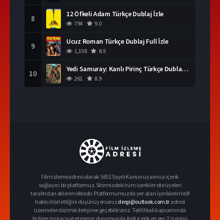
12 Öfkeli Adam Türkçe Dublaj İzle
8
794
9.0
Ucuz Roman Türkçe Dublaj Full İzle
9
1,338
8.9
Yedi Samuray: Kanlı Pirinç Türkçe Dublaj İzle
10
261
8.9
Filmizlemeadresi olarak 5651 Sayılı Kanun uyarınca içerik
sağlayıcı bir platformuz. Sitemizdeki tüm içerikler site üyeleri
tarafından eklenmektedir. Platformumuzda yer alan içeriklerin telif
hakkı ihlal ettiğini düşünüyorsanız
dergi@outlook.com.tr
adresi
üzerinden bizimle iletişime geçebilirsiniz. Telif ihlali kapsamında
bizlere müracaat etmeniz durumunda ilgili içerik en geç 2 iş günü