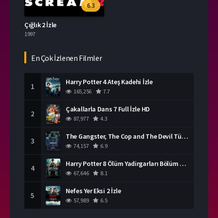
6.3
Çığlık 2 İzle
1997
En Çok İzlenen Filmler
Harry Potter 4 Ateş Kadehi İzle
1
165,256
7.7
Çakallarla Dans 7 Full İzle HD
2
87,977
4.3
The Gangster, The Cop and The Devil Türkçe Dublaj İzle
3
74,157
6.9
Harry Potter 8 Ölüm Yadirgarları Bölüm 2 İzle
4
67,646
8.1
Nefes Yer Eksi 2 İzle
5
57,989
6.5