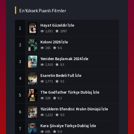
En Yüksek Puanlı Filmler
Hayat Güzeldir İzle
1
1,031
1997
Koloni 2026 İzle
2
165
9.6
Yeniden Başlamak 2024 İzle
3
1,910
9.3
Esaretin Bedeli Full İzle
4
1,771
9.3
The Godfather Türkçe Dublaj İzle
5
328
9.2
Yüzüklerin Efendisi: Kralın Dönüşü İzle
6
1,222
9.0
Kara Şövalye Türkçe Dublaj İzle
7
685
9.0