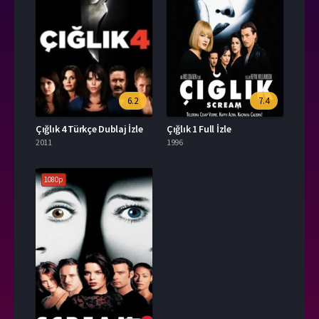
6.2
7.4
Çığlık 4 Türkçe Dublaj İzle
Çığlık 1 Full İzle
2011
1996
1080p