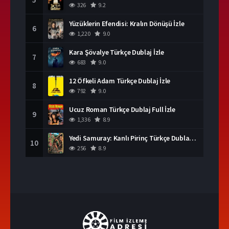
326
9.2
Yüzüklerin Efendisi: Kralın Dönüşü İzle
6
1,220
9.0
Kara Şövalye Türkçe Dublaj İzle
7
683
9.0
12 Öfkeli Adam Türkçe Dublaj İzle
8
792
9.0
Ucuz Roman Türkçe Dublaj Full İzle
9
1,336
8.9
Yedi Samuray: Kanlı Pirinç Türkçe Dublaj İzle
10
256
8.9