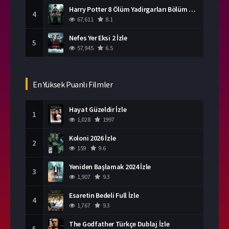
Harry Potter 8 Ölüm Yadirgarları Bölüm 2 İzle
4
67,611
8.1
Nefes Yer Eksi 2 İzle
5
57,945
6.5
En Yüksek Puanlı Filmler
Hayat Güzeldir İzle
1
1,028
1997
Koloni 2026 İzle
2
159
9.6
Yeniden Başlamak 2024 İzle
3
1,907
9.3
Esaretin Bedeli Full İzle
4
1,767
9.3
The Godfather Türkçe Dublaj İzle
5