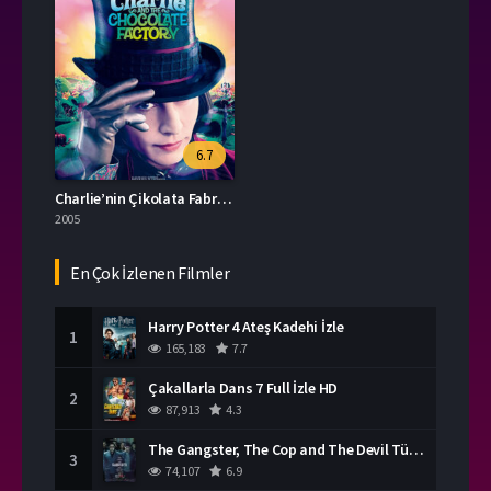
6.7
Charlie’nin Çikolata Fabrikası İzle
2005
En Çok İzlenen Filmler
Harry Potter 4 Ateş Kadehi İzle
1
165,183
7.7
Çakallarla Dans 7 Full İzle HD
2
87,913
4.3
The Gangster, The Cop and The Devil Türkçe Dublaj İzle
3
74,107
6.9