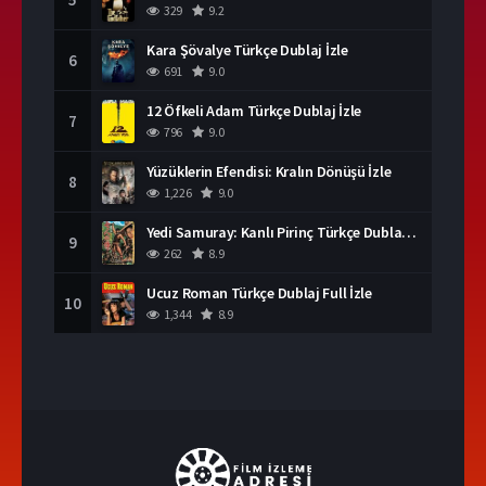
329
9.2
Kara Şövalye Türkçe Dublaj İzle
6
691
9.0
12 Öfkeli Adam Türkçe Dublaj İzle
7
796
9.0
Yüzüklerin Efendisi: Kralın Dönüşü İzle
8
1,226
9.0
Yedi Samuray: Kanlı Pirinç Türkçe Dublaj İzle
9
262
8.9
Ucuz Roman Türkçe Dublaj Full İzle
10
1,344
8.9