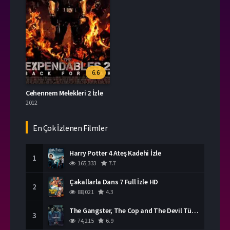
6.6
Cehennem Melekleri 2 İzle
2012
En Çok İzlenen Filmler
Harry Potter 4 Ateş Kadehi İzle
1
165,333
7.7
Çakallarla Dans 7 Full İzle HD
2
88,021
4.3
The Gangster, The Cop and The Devil Türkçe Dublaj İzle
3
74,215
6.9