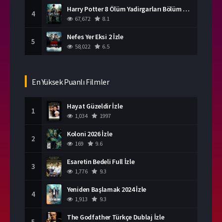
Harry Potter 8 Ölüm Yadirgarları Bölüm 2 İzle
4
67,672
8.1
Nefes Yer Eksi 2 İzle
5
58,022
6.5
En Yüksek Puanlı Filmler
Hayat Güzeldir İzle
1
1,034
1997
Koloni 2026 İzle
2
169
9.6
Esaretin Bedeli Full İzle
3
1,776
9.3
Yeniden Başlamak 2024 İzle
4
1,913
9.3
The Godfather Türkçe Dublaj İzle
5