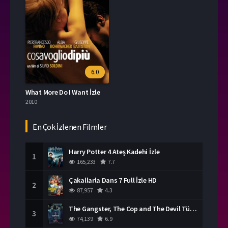
6.0
What More Do I Want İzle
2010
En Çok İzlenen Filmler
Harry Potter 4 Ateş Kadehi İzle
1
165,233
7.7
Çakallarla Dans 7 Full İzle HD
2
87,957
4.3
The Gangster, The Cop and The Devil Türkçe Dublaj İzle
3
74,139
6.9