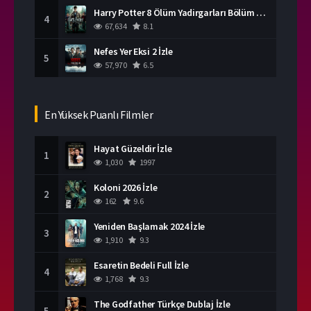
Harry Potter 8 Ölüm Yadirgarları Bölüm 2 İzle
4
67,634
8.1
Nefes Yer Eksi 2 İzle
5
57,970
6.5
En Yüksek Puanlı Filmler
Hayat Güzeldir İzle
1
1,030
1997
Koloni 2026 İzle
2
162
9.6
Yeniden Başlamak 2024 İzle
3
1,910
9.3
Esaretin Bedeli Full İzle
4
1,768
9.3
The Godfather Türkçe Dublaj İzle
5