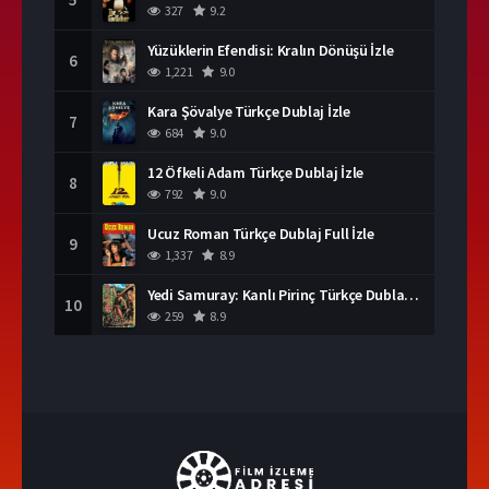
327
9.2
Yüzüklerin Efendisi: Kralın Dönüşü İzle
6
1,221
9.0
Kara Şövalye Türkçe Dublaj İzle
7
684
9.0
12 Öfkeli Adam Türkçe Dublaj İzle
8
792
9.0
Ucuz Roman Türkçe Dublaj Full İzle
9
1,337
8.9
Yedi Samuray: Kanlı Pirinç Türkçe Dublaj İzle
10
259
8.9