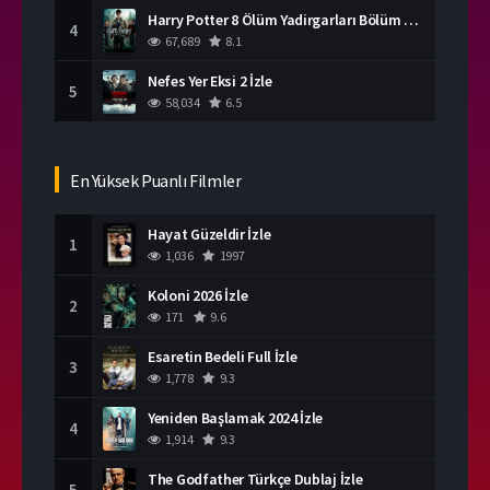
Harry Potter 8 Ölüm Yadirgarları Bölüm 2 İzle
4
67,689
8.1
Nefes Yer Eksi 2 İzle
5
58,034
6.5
En Yüksek Puanlı Filmler
Hayat Güzeldir İzle
1
1,036
1997
Koloni 2026 İzle
2
171
9.6
Esaretin Bedeli Full İzle
3
1,778
9.3
Yeniden Başlamak 2024 İzle
4
1,914
9.3
The Godfather Türkçe Dublaj İzle
5