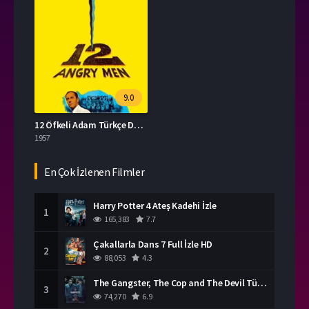
9.0
12 Öfkeli Adam Türkçe Dublaj İzle
1957
En Çok İzlenen Filmler
Harry Potter 4 Ateş Kadehi İzle
1
165,383
7.7
Çakallarla Dans 7 Full İzle HD
2
88,053
4.3
The Gangster, The Cop and The Devil Türkçe Dublaj İzle
3
74,270
6.9