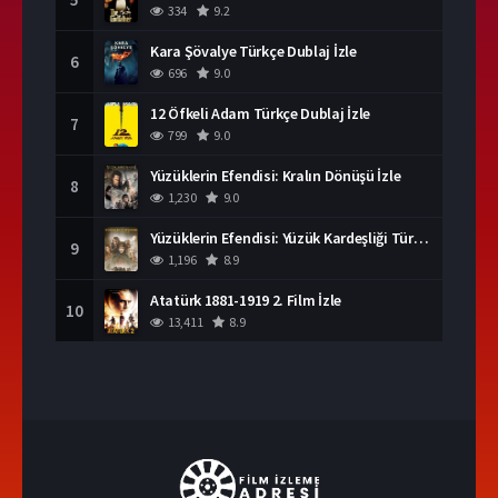
334
9.2
Kara Şövalye Türkçe Dublaj İzle
6
696
9.0
12 Öfkeli Adam Türkçe Dublaj İzle
7
799
9.0
Yüzüklerin Efendisi: Kralın Dönüşü İzle
8
1,230
9.0
Yüzüklerin Efendisi: Yüzük Kardeşliği Türkçe Dublaj İzle
9
1,196
8.9
Atatürk 1881-1919 2. Film İzle
10
13,411
8.9