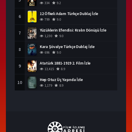
334
9.2
12 Öfkeli Adam Türkçe Dublaj İzle
6
799
9.0
Yüzüklerin Efendisi: Kralın Dönüşü İzle
7
1,230
9.0
Kara Şövalye Türkçe Dublaj İzle
8
696
9.0
Atatürk 1881-1919 2. Film İzle
9
13,415
8.9
Hep Otuz Üç Yaşında İzle
10
1,179
8.9