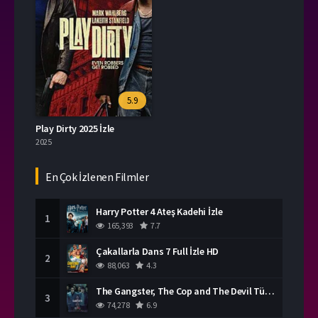
5.9
Play Dirty 2025 İzle
2025
En Çok İzlenen Filmler
Harry Potter 4 Ateş Kadehi İzle
1
165,393
7.7
Çakallarla Dans 7 Full İzle HD
2
88,063
4.3
The Gangster, The Cop and The Devil Türkçe Dublaj İzle
3
74,278
6.9