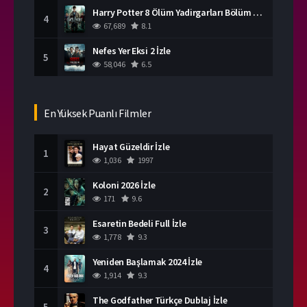
Harry Potter 8 Ölüm Yadirgarları Bölüm 2 İzle
4
67,689
8.1
Nefes Yer Eksi 2 İzle
5
58,046
6.5
En Yüksek Puanlı Filmler
Hayat Güzeldir İzle
1
1,036
1997
Koloni 2026 İzle
2
171
9.6
Esaretin Bedeli Full İzle
3
1,778
9.3
Yeniden Başlamak 2024 İzle
4
1,914
9.3
The Godfather Türkçe Dublaj İzle
5