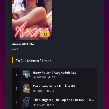
8.2
Anora 2024 İzle
2024
En Çok İzlenen Filmler
Harry Potter 4 Ateş Kadehi İzle
1
165,305
7.7
Çakallarla Dans 7 Full İzle HD
2
88,001
4.3
The Gangster, The Cop and The Devil Türkçe Dublaj İzle
3
74,180
6.9