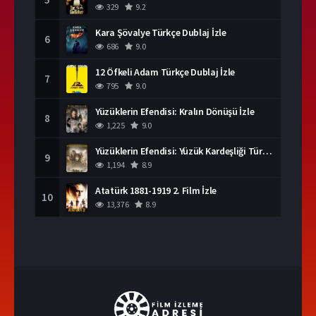
329
9.2
Kara Şövalye Türkçe Dublaj İzle
6
686
9.0
12 Öfkeli Adam Türkçe Dublaj İzle
7
795
9.0
Yüzüklerin Efendisi: Kralın Dönüşü İzle
8
1,225
9.0
Yüzüklerin Efendisi: Yüzük Kardeşliği Türkçe Dublaj İzle
9
1,194
8.9
Atatürk 1881-1919 2. Film İzle
10
13,376
8.9