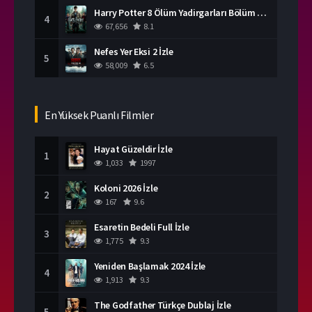
Harry Potter 8 Ölüm Yadirgarları Bölüm 2 İzle
4
67,656
8.1
Nefes Yer Eksi 2 İzle
5
58,009
6.5
En Yüksek Puanlı Filmler
Hayat Güzeldir İzle
1
1,033
1997
Koloni 2026 İzle
2
167
9.6
Esaretin Bedeli Full İzle
3
1,775
9.3
Yeniden Başlamak 2024 İzle
4
1,913
9.3
The Godfather Türkçe Dublaj İzle
5