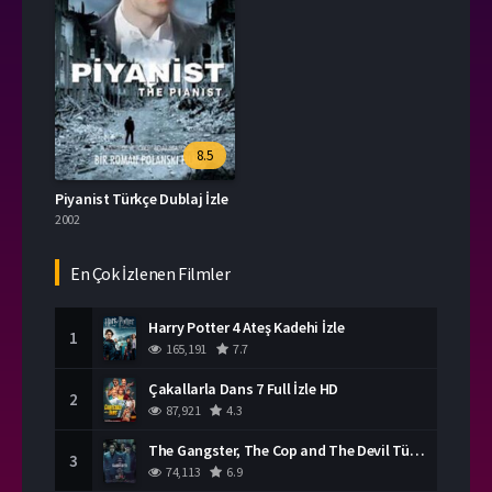
8.5
Piyanist Türkçe Dublaj İzle
2002
En Çok İzlenen Filmler
Harry Potter 4 Ateş Kadehi İzle
1
165,191
7.7
Çakallarla Dans 7 Full İzle HD
2
87,921
4.3
The Gangster, The Cop and The Devil Türkçe Dublaj İzle
3
74,113
6.9