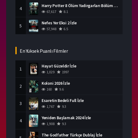
Harry Potter 8 Ölüm Yadirgarları Bölüm 2 İzle
4
67,617
8.1
Nefes Yer Eksi 2 İzle
5
57,948
6.5
En Yüksek Puanlı Filmler
Hayat Güzeldir İzle
1
1,029
1997
Koloni 2026 İzle
2
160
9.6
Esaretin Bedeli Full İzle
3
1,767
9.3
Yeniden Başlamak 2024 İzle
4
1,908
9.3
The Godfather Türkçe Dublaj İzle
5