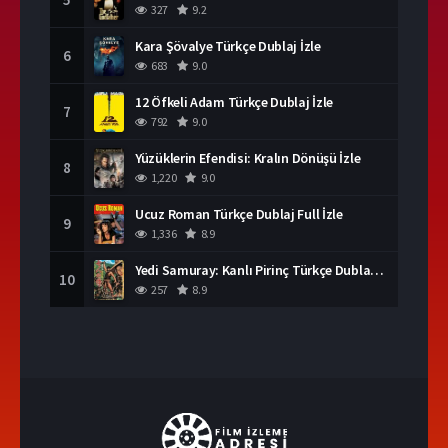
327
9.2
Kara Şövalye Türkçe Dublaj İzle
6
683
9.0
12 Öfkeli Adam Türkçe Dublaj İzle
7
792
9.0
Yüzüklerin Efendisi: Kralın Dönüşü İzle
8
1,220
9.0
Ucuz Roman Türkçe Dublaj Full İzle
9
1,336
8.9
Yedi Samuray: Kanlı Pirinç Türkçe Dublaj İzle
10
257
8.9