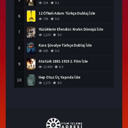
334
9.2
12 Öfkeli Adam Türkçe Dublaj İzle
6
799
9.0
Yüzüklerin Efendisi: Kralın Dönüşü İzle
7
1,229
9.0
Kara Şövalye Türkçe Dublaj İzle
8
695
9.0
Atatürk 1881-1919 2. Film İzle
9
13,400
8.9
Hep Otuz Üç Yaşında İzle
10
1,175
8.9