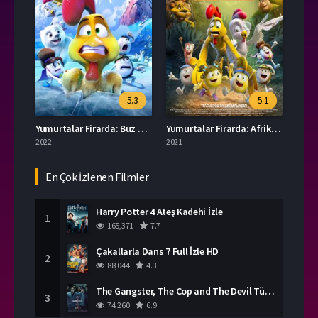
5.3
5.1
Yumurtalar Firarda: Buz Macerası Türkçe Dublaj İzle
Yumurtalar Firarda: Afrika Macerası İzle Türkçe Dublaj
2022
2021
En Çok İzlenen Filmler
Harry Potter 4 Ateş Kadehi İzle
1
165,371
7.7
Çakallarla Dans 7 Full İzle HD
2
88,044
4.3
The Gangster, The Cop and The Devil Türkçe Dublaj İzle
3
74,260
6.9