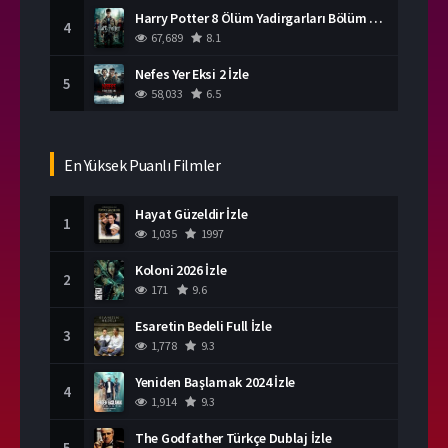
Harry Potter 8 Ölüm Yadirgarları Bölüm 2 İzle
4
67,689
8.1
Nefes Yer Eksi 2 İzle
5
58,033
6.5
En Yüksek Puanlı Filmler
Hayat Güzeldir İzle
1
1,035
1997
Koloni 2026 İzle
2
171
9.6
Esaretin Bedeli Full İzle
3
1,778
9.3
Yeniden Başlamak 2024 İzle
4
1,914
9.3
The Godfather Türkçe Dublaj İzle
5