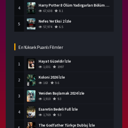
Harry Potter 8 Ölüm Yadirgarları Bölüm 2 İzle
4
67,638
8.1
Nefes Yer Eksi 2 İzle
5
57,974
6.5
En Yüksek Puanlı Filmler
Hayat Güzeldir İzle
1
1,031
1997
Koloni 2026 İzle
2
163
9.6
Yeniden Başlamak 2024 İzle
3
1,910
9.3
Esaretin Bedeli Full İzle
4
1,769
9.3
The Godfather Türkçe Dublaj İzle
5