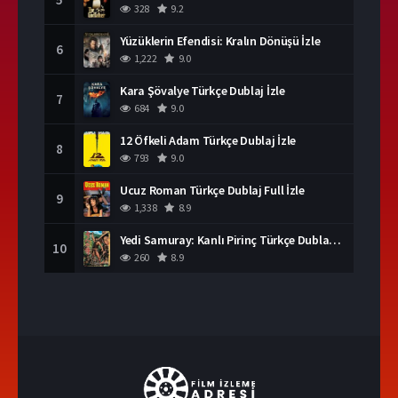
328
9.2
Yüzüklerin Efendisi: Kralın Dönüşü İzle
6
1,222
9.0
Kara Şövalye Türkçe Dublaj İzle
7
684
9.0
12 Öfkeli Adam Türkçe Dublaj İzle
8
793
9.0
Ucuz Roman Türkçe Dublaj Full İzle
9
1,338
8.9
Yedi Samuray: Kanlı Pirinç Türkçe Dublaj İzle
10
260
8.9