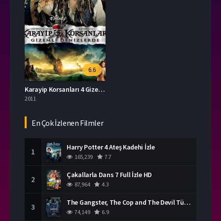
6.6
Karayip Korsanları 4 Gizemli Denizlerde İzle
2011
En Çok İzlenen Filmler
Harry Potter 4 Ateş Kadehi İzle
1
165,239
7.7
Çakallarla Dans 7 Full İzle HD
2
87,964
4.3
The Gangster, The Cop and The Devil Türkçe Dublaj İzle
3
74,149
6.9