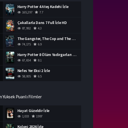
Harry Potter 4 Ateş Kadehi İzle
165,297
7.7
Çakallarla Dans 7 Full İzle HD
87,992
4.3
The Gangster, The Cop and The Devil Türkçe Dublaj İzle
74,175
6.9
Harry Potter 8 Ölüm Yadirgarları Bölüm 2 İzle
67,654
8.1
Nefes Yer Eksi 2 İzle
58,005
6.5
n Yüksek Puanlı Filmler
Hayat Güzeldir İzle
1,033
1997
Koloni 2026 İzle