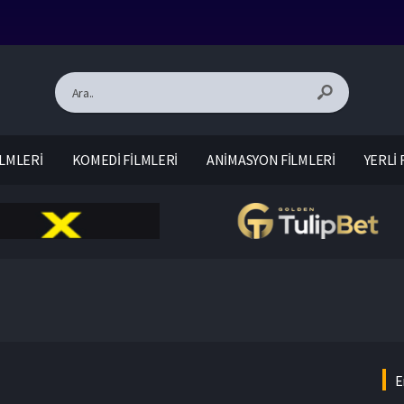
LMLERİ
KOMEDİ FİLMLERİ
ANİMASYON FİLMLERİ
YERLİ 
E