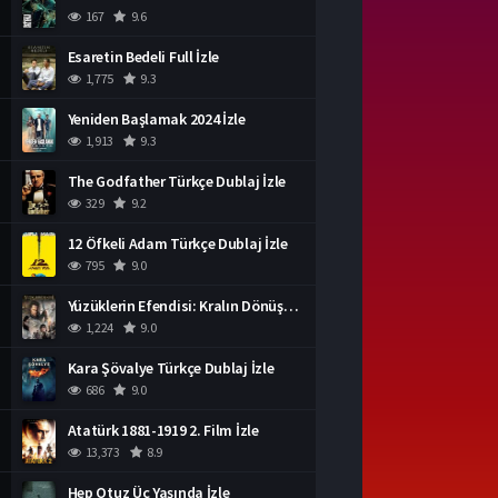
167
9.6
Esaretin Bedeli Full İzle
1,775
9.3
Yeniden Başlamak 2024 İzle
1,913
9.3
The Godfather Türkçe Dublaj İzle
329
9.2
12 Öfkeli Adam Türkçe Dublaj İzle
795
9.0
Yüzüklerin Efendisi: Kralın Dönüşü İzle
1,224
9.0
Kara Şövalye Türkçe Dublaj İzle
686
9.0
Atatürk 1881-1919 2. Film İzle
13,373
8.9
Hep Otuz Üç Yaşında İzle