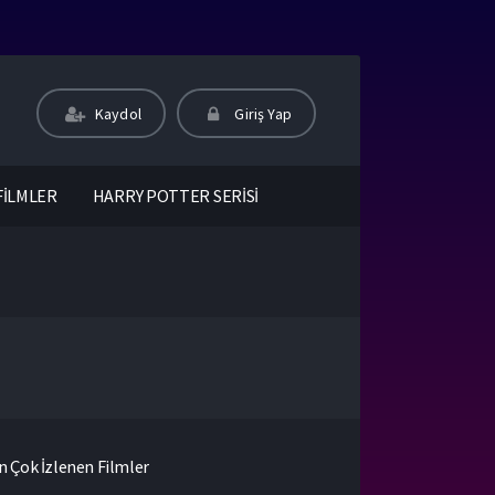
Kaydol
Giriş Yap
FİLMLER
HARRY POTTER SERİSİ
n Çok İzlenen Filmler