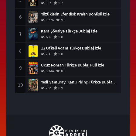
332
9.2
Yüzüklerin Efendisi: Kralın Dönüşü İzle
6
1,226
9.0
Kara Şövalye Türkçe Dublaj İzle
7
691
9.0
12 Öfkeli Adam Türkçe Dublaj İzle
8
796
9.0
Ucuz Roman Türkçe Dublaj Full İzle
9
1,344
8.9
Yedi Samuray: Kanlı Pirinç Türkçe Dublaj İzle
10
262
8.9