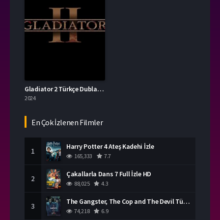
Gladiator 2 Türkçe Dublaj İzle
2024
En Çok İzlenen Filmler
Harry Potter 4 Ateş Kadehi İzle
1
165,333
7.7
Çakallarla Dans 7 Full İzle HD
2
88,025
4.3
The Gangster, The Cop and The Devil Türkçe Dublaj İzle
3
74,218
6.9