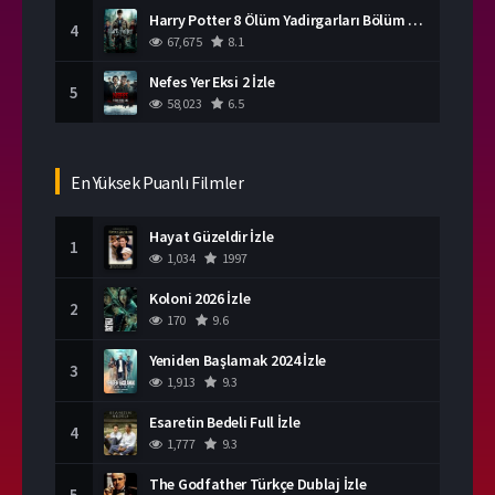
Harry Potter 8 Ölüm Yadirgarları Bölüm 2 İzle
4
67,675
8.1
Nefes Yer Eksi 2 İzle
5
58,023
6.5
En Yüksek Puanlı Filmler
Hayat Güzeldir İzle
1
1,034
1997
Koloni 2026 İzle
2
170
9.6
Yeniden Başlamak 2024 İzle
3
1,913
9.3
Esaretin Bedeli Full İzle
4
1,777
9.3
The Godfather Türkçe Dublaj İzle
5