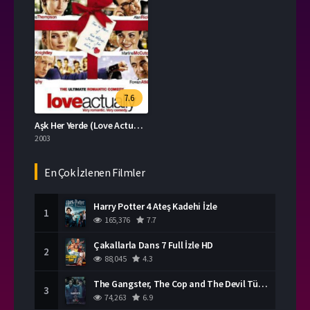
7.6
Aşk Her Yerde (Love Actually) İzle
2003
En Çok İzlenen Filmler
Harry Potter 4 Ateş Kadehi İzle
1
165,376
7.7
Çakallarla Dans 7 Full İzle HD
2
88,045
4.3
The Gangster, The Cop and The Devil Türkçe Dublaj İzle
3
74,263
6.9