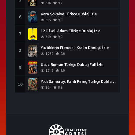
334
9.2
Kara Şövalye Türkçe Dublaj İzle
6
695
9.0
12 Öfkeli Adam Türkçe Dublaj İzle
7
799
9.0
Yüzüklerin Efendisi: Kralın Dönüşü İzle
8
1,230
9.0
Ucuz Roman Türkçe Dublaj Full İzle
9
1,345
8.9
Yedi Samuray: Kanlı Pirinç Türkçe Dublaj İzle
10
264
8.9