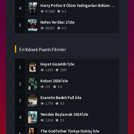
Harry Potter 8 Ölüm Yadirgarları Bölüm 2 İzle
4
67,689
8.1
Nefes Yer Eksi 2 İzle
5
58,033
6.5
En Yüksek Puanlı Filmler
Hayat Güzeldir İzle
1
1,035
1997
Koloni 2026 İzle
2
171
9.6
Esaretin Bedeli Full İzle
3
1,778
9.3
Yeniden Başlamak 2024 İzle
4
1,914
9.3
The Godfather Türkçe Dublaj İzle
5