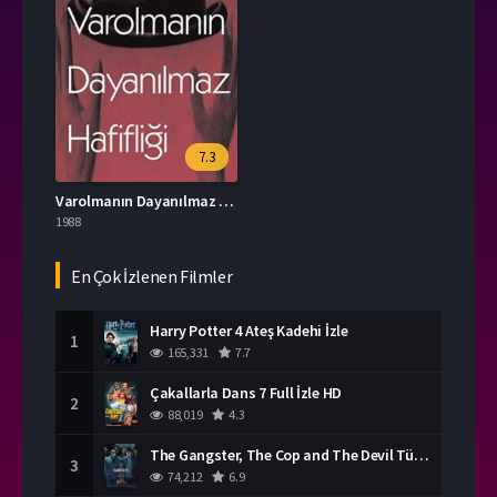
7.3
Varolmanın Dayanılmaz Hafifliği İzle
1988
En Çok İzlenen Filmler
Harry Potter 4 Ateş Kadehi İzle
1
165,331
7.7
Çakallarla Dans 7 Full İzle HD
2
88,019
4.3
The Gangster, The Cop and The Devil Türkçe Dublaj İzle
3
74,212
6.9