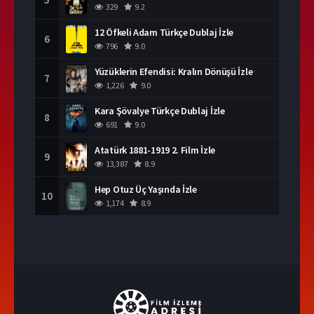
329
9.2
12 Öfkeli Adam Türkçe Dublaj İzle
6
796
9.0
Yüzüklerin Efendisi: Kralın Dönüşü İzle
7
1,226
9.0
Kara Şövalye Türkçe Dublaj İzle
8
691
9.0
Atatürk 1881-1919 2. Film İzle
9
13,387
8.9
Hep Otuz Üç Yaşında İzle
10
1,174
8.9