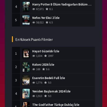
Harry Potter 8 Ölüm Yadirgarları Bölüm 2 İzle
4
67,671
8.1
Nefes Yer Eksi 2 İzle
5
58,022
6.5
En Yüksek Puanlı Filmler
Hayat Güzeldir İzle
1
1,034
1997
Koloni 2026 İzle
2
169
9.6
Esaretin Bedeli Full İzle
3
1,776
9.3
Yeniden Başlamak 2024 İzle
4
1,913
9.3
The Godfather Türkçe Dublaj İzle
5