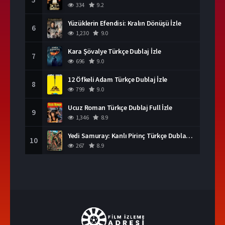
334
9.2
Yüzüklerin Efendisi: Kralın Dönüşü İzle
6
1,230
9.0
Kara Şövalye Türkçe Dublaj İzle
7
696
9.0
12 Öfkeli Adam Türkçe Dublaj İzle
8
799
9.0
Ucuz Roman Türkçe Dublaj Full İzle
9
1,346
8.9
Yedi Samuray: Kanlı Pirinç Türkçe Dublaj İzle
10
267
8.9