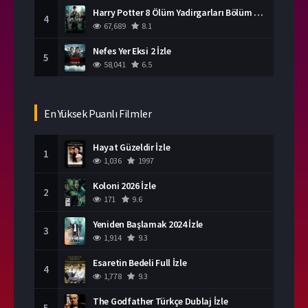
Harry Potter 8 Ölüm Yadirgarları Bölüm 2 İzle
4
67,689
8.1
Nefes Yer Eksi 2 İzle
5
58,041
6.5
En Yüksek Puanlı Filmler
Hayat Güzeldir İzle
1
1,036
1997
Koloni 2026 İzle
2
171
9.6
Yeniden Başlamak 2024 İzle
3
1,914
9.3
Esaretin Bedeli Full İzle
4
1,778
9.3
The Godfather Türkçe Dublaj İzle
5