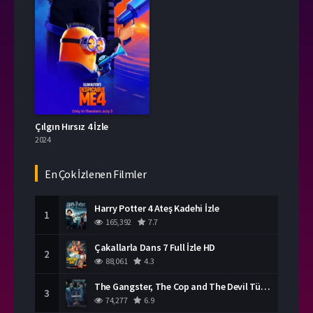
Çılgın Hırsız 4 İzle
2024
En Çok İzlenen Filmler
Harry Potter 4 Ateş Kadehi İzle
1
165,392
7.7
Çakallarla Dans 7 Full İzle HD
2
88,061
4.3
The Gangster, The Cop and The Devil Türkçe Dublaj İzle
3
74,277
6.9