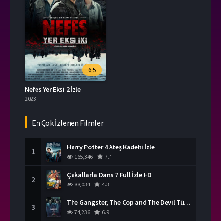
6.5
Nefes Yer Eksi 2 İzle
2023
En Çok İzlenen Filmler
Harry Potter 4 Ateş Kadehi İzle
1
165,346
7.7
Çakallarla Dans 7 Full İzle HD
2
88,034
4.3
The Gangster, The Cop and The Devil Türkçe Dublaj İzle
3
74,236
6.9