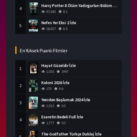
Harry Potter 8 Ölüm Yadirgarları Bölüm 2 İzle
4
67,682
8.1
Nefes Yer Eksi 2 İzle
5
58,027
6.5
En Yüksek Puanlı Filmler
Hayat Güzeldir İzle
1
1,035
1997
Koloni 2026 İzle
2
170
9.6
Yeniden Başlamak 2024 İzle
3
1,913
9.3
Esaretin Bedeli Full İzle
4
1,777
9.3
The Godfather Türkçe Dublaj İzle
5