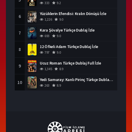
333
9.2
Yüzüklerin Efendisi: Kralın Dönüşü İzle
6
1,226
9.0
Kara Şövalye Türkçe Dublaj İzle
7
693
9.0
12 Öfkeli Adam Türkçe Dublaj İzle
8
797
9.0
Ucuz Roman Türkçe Dublaj Full İzle
9
1,345
8.9
Yedi Samuray: Kanlı Pirinç Türkçe Dublaj İzle
10
263
8.9