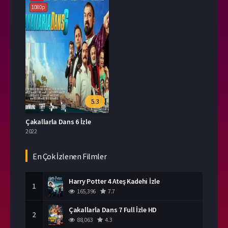
1080p
5.3
Çakallarla Dans 6 İzle
2022
En Çok İzlenen Filmler
Harry Potter 4 Ateş Kadehi İzle
1
165,396
7.7
Çakallarla Dans 7 Full İzle HD
2
88,063
4.3