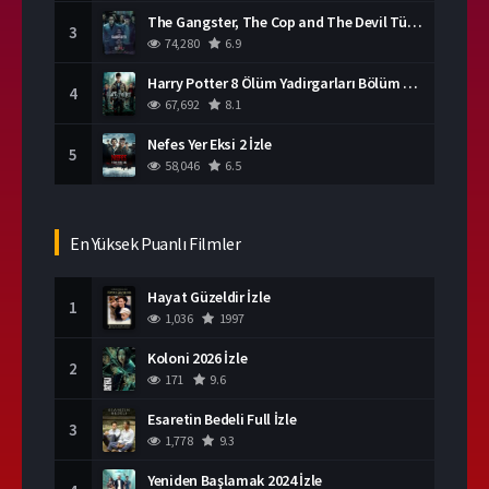
The Gangster, The Cop and The Devil Türkçe Dublaj İzle
3
74,280
6.9
Harry Potter 8 Ölüm Yadirgarları Bölüm 2 İzle
4
67,692
8.1
Nefes Yer Eksi 2 İzle
5
58,046
6.5
En Yüksek Puanlı Filmler
Hayat Güzeldir İzle
1
1,036
1997
Koloni 2026 İzle
2
171
9.6
Esaretin Bedeli Full İzle
3
1,778
9.3
Yeniden Başlamak 2024 İzle