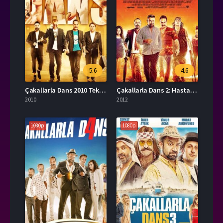
5.6
4.6
Çakallarla Dans 2010 Tek Parça İzle
Çakallarla Dans 2: Hastasıyız Dede Full HD İzle
2010
2012
1080p
1080p