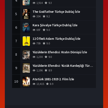
4
1,914
9.3
The Godfather Türkçe Dublaj İzle
5
334
9.2
Kara Şövalye Türkçe Dublaj İzle
6
697
9.0
12 Öfkeli Adam Türkçe Dublaj İzle
7
799
9.0
Yüzüklerin Efendisi: Kralın Dönüşü İzle
8
1,230
9.0
Yüzüklerin Efendisi: Yüzük Kardeşliği Türkçe Dublaj İzle
9
1,196
8.9
Atatürk 1881-1919 2. Film İzle
10
13,415
8.9