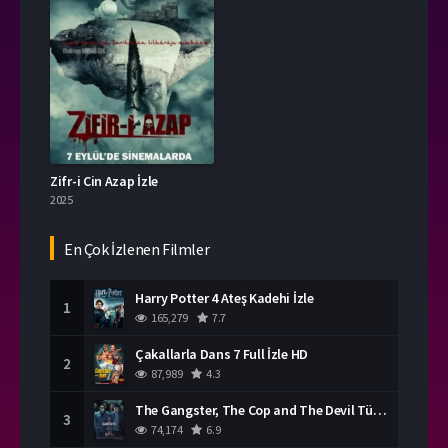
Zifr-i Cin Azap İzle
2025
En Çok İzlenen Filmler
Harry Potter 4 Ateş Kadehi İzle
1
165,279
7.7
Çakallarla Dans 7 Full İzle HD
2
87,989
4.3
The Gangster, The Cop and The Devil Türkçe Dublaj İzle
3
74,174
6.9