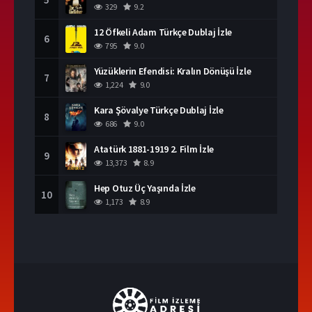
329
9.2
12 Öfkeli Adam Türkçe Dublaj İzle
6
795
9.0
Yüzüklerin Efendisi: Kralın Dönüşü İzle
7
1,224
9.0
Kara Şövalye Türkçe Dublaj İzle
8
686
9.0
Atatürk 1881-1919 2. Film İzle
9
13,373
8.9
Hep Otuz Üç Yaşında İzle
10
1,173
8.9