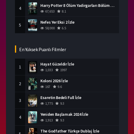
Harry Potter 8 Ölüm Yadirgarları Bölüm 2 İzle
4
67,653
8.1
Nefes Yer Eksi 2 İzle
5
58,000
6.5
En Yüksek Puanlı Filmler
Hayat Güzeldir İzle
1
1,033
1997
Koloni 2026 İzle
2
167
9.6
Esaretin Bedeli Full İzle
3
1,775
9.3
Yeniden Başlamak 2024 İzle
4
1,913
9.3
The Godfather Türkçe Dublaj İzle
5