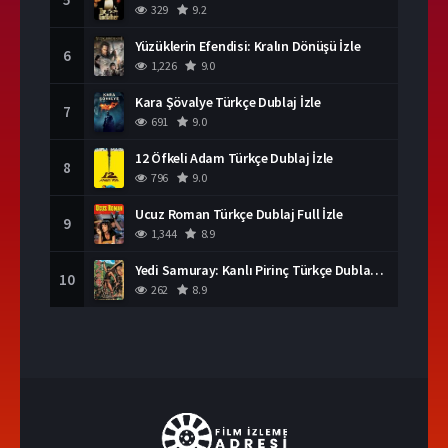
329
9.2
Yüzüklerin Efendisi: Kralın Dönüşü İzle
6
1,226
9.0
Kara Şövalye Türkçe Dublaj İzle
7
691
9.0
12 Öfkeli Adam Türkçe Dublaj İzle
8
796
9.0
Ucuz Roman Türkçe Dublaj Full İzle
9
1,344
8.9
Yedi Samuray: Kanlı Pirinç Türkçe Dublaj İzle
10
262
8.9