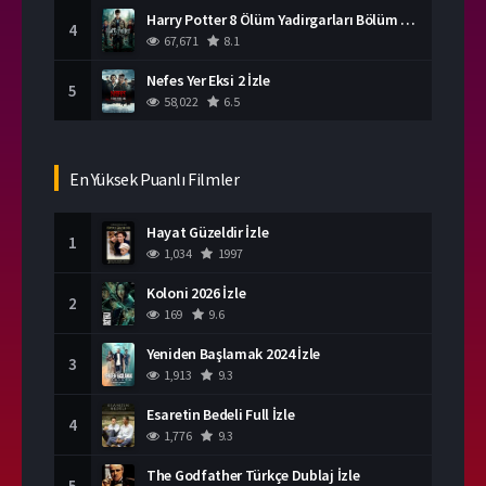
Harry Potter 8 Ölüm Yadirgarları Bölüm 2 İzle
4
67,671
8.1
Nefes Yer Eksi 2 İzle
5
58,022
6.5
En Yüksek Puanlı Filmler
Hayat Güzeldir İzle
1
1,034
1997
Koloni 2026 İzle
2
169
9.6
Yeniden Başlamak 2024 İzle
3
1,913
9.3
Esaretin Bedeli Full İzle
4
1,776
9.3
The Godfather Türkçe Dublaj İzle
5