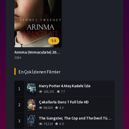
5.9
Arınma (Immaculate) 2024 İzle
2024
En Çok İzlenen Filmler
Harry Potter 4 Ateş Kadehi İzle
1
165,331
7.7
Çakallarla Dans 7 Full İzle HD
2
88,020
4.3
The Gangster, The Cop and The Devil Türkçe Dublaj İzle
3
74,214
6.9