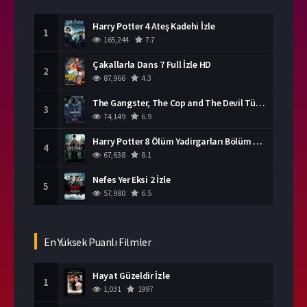
Harry Potter 4 Ateş Kadehi İzle
1
165,244
7.7
Çakallarla Dans 7 Full İzle HD
2
87,966
4.3
The Gangster, The Cop and The Devil Türkçe Dublaj İzle
3
74,149
6.9
Harry Potter 8 Ölüm Yadirgarları Bölüm 2 İzle
4
67,638
8.1
Nefes Yer Eksi 2 İzle
5
57,980
6.5
En Yüksek Puanlı Filmler
Hayat Güzeldir İzle
1
1,031
1997