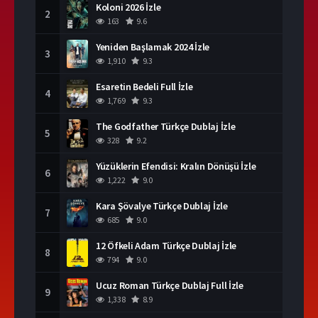
Koloni 2026 İzle
2
163
9.6
Yeniden Başlamak 2024 İzle
3
1,910
9.3
Esaretin Bedeli Full İzle
4
1,769
9.3
The Godfather Türkçe Dublaj İzle
5
328
9.2
Yüzüklerin Efendisi: Kralın Dönüşü İzle
6
1,222
9.0
Kara Şövalye Türkçe Dublaj İzle
7
685
9.0
12 Öfkeli Adam Türkçe Dublaj İzle
8
794
9.0
Ucuz Roman Türkçe Dublaj Full İzle
9
1,338
8.9