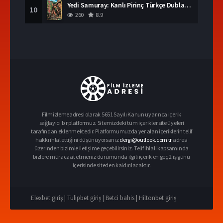
Yedi Samuray: Kanlı Pirinç Türkçe Dublaj İzle
10
260
8.9
Filmizlemeadresi olarak 5651 Sayılı Kanun uyarınca içerik
sağlayıcı bir platformuz. Sitemizdeki tüm içerikler site üyeleri
tarafından eklenmektedir. Platformumuzda yer alan içeriklerin telif
hakkı ihlal ettiğini düşünüyorsanız
dergi@outlook.com.tr
adresi
üzerinden bizimle iletişime geçebilirsiniz. Telif ihlali kapsamında
bizlere müracaat etmeniz durumunda ilgili içerik en geç 2 iş günü
içerisinde siteden kaldırılacaktır.
Elexbet giriş |
Tulipbet giriş |
Betci bahis |
Hiltonbet giriş