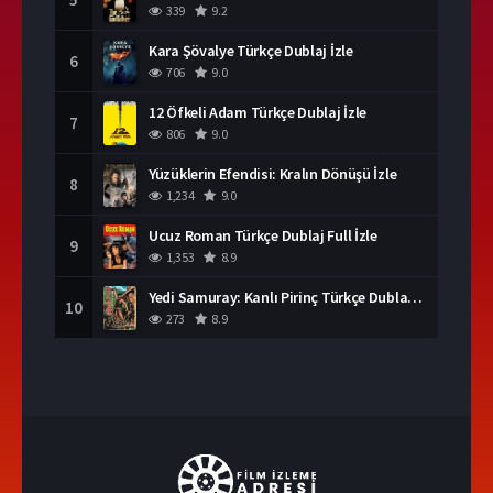
339
9.2
Kara Şövalye Türkçe Dublaj İzle
6
706
9.0
12 Öfkeli Adam Türkçe Dublaj İzle
7
806
9.0
Yüzüklerin Efendisi: Kralın Dönüşü İzle
8
1,234
9.0
Ucuz Roman Türkçe Dublaj Full İzle
9
1,353
8.9
Yedi Samuray: Kanlı Pirinç Türkçe Dublaj İzle
10
273
8.9