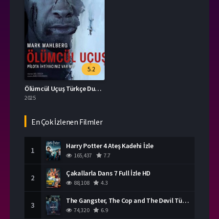
5.2
Ölümcül Uçuş Türkçe Dublaj İzle
2025
En Çok İzlenen Filmler
Harry Potter 4 Ateş Kadehi İzle
1
165,437
7.7
Çakallarla Dans 7 Full İzle HD
2
88,108
4.3
The Gangster, The Cop and The Devil Türkçe Dublaj İzle
3
74,320
6.9