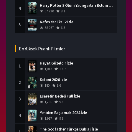
Harry Potter 8 Ölüm Yadirgarları Bölüm 2 İzle
4
67,730
8.1
Nefes Yer Eksi 2 İzle
5
58,067
6.5
En Yüksek Puanlı Filmler
Hayat Güzeldir İzle
1
1,042
1997
Koloni 2026 İzle
2
180
9.6
Esaretin Bedeli Full İzle
3
1,786
9.3
Yeniden Başlamak 2024 İzle
4
1,917
9.3
The Godfather Türkçe Dublaj İzle
5