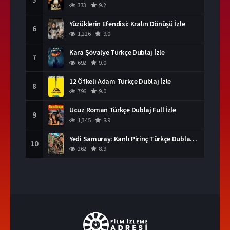
333
9.2
Yüzüklerin Efendisi: Kralın Dönüşü İzle
6
1,226
9.0
Kara Şövalye Türkçe Dublaj İzle
7
692
9.0
12 Öfkeli Adam Türkçe Dublaj İzle
8
796
9.0
Ucuz Roman Türkçe Dublaj Full İzle
9
1,345
8.9
Yedi Samuray: Kanlı Pirinç Türkçe Dublaj İzle
10
262
8.9