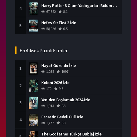
Harry Potter 8 Ölüm Yadirgarları Bölüm 2 İzle
4
67,682
8.1
Nefes Yer Eksi 2 İzle
5
58,026
6.5
En Yüksek Puanlı Filmler
Hayat Güzeldir İzle
1
1,035
1997
Koloni 2026 İzle
2
170
9.6
Yeniden Başlamak 2024 İzle
3
1,913
9.3
Esaretin Bedeli Full İzle
4
1,777
9.3
The Godfather Türkçe Dublaj İzle
5