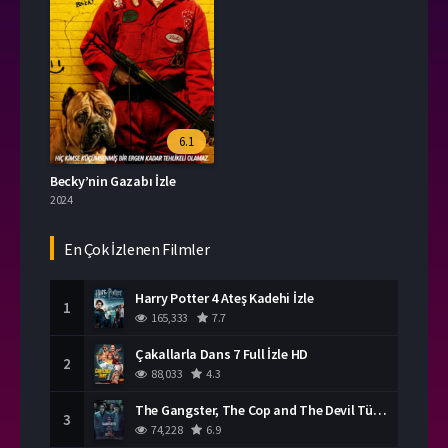
6.1
Becky’nin Gazabı İzle
2024
En Çok İzlenen Filmler
Harry Potter 4 Ateş Kadehi İzle
1
165,333
7.7
Çakallarla Dans 7 Full İzle HD
2
88,033
4.3
The Gangster, The Cop and The Devil Türkçe Dublaj İzle
3
74,228
6.9