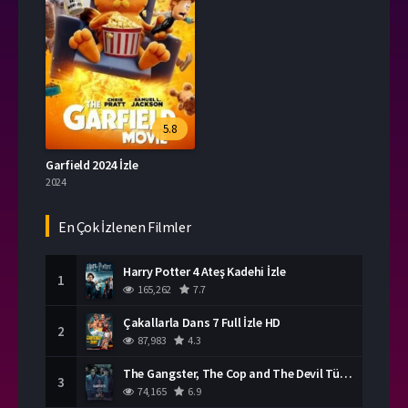
5.8
Garfield 2024 İzle
2024
En Çok İzlenen Filmler
Harry Potter 4 Ateş Kadehi İzle
1
165,262
7.7
Çakallarla Dans 7 Full İzle HD
2
87,983
4.3
The Gangster, The Cop and The Devil Türkçe Dublaj İzle
3
74,165
6.9