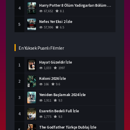
Harry Potter 8 Ölüm Yadirgarları Bölüm 2 İzle
4
67,652
8.1
Nefes Yer Eksi 2 İzle
5
57,996
6.5
En Yüksek Puanlı Filmler
Hayat Güzeldir İzle
1
1,033
1997
Koloni 2026 İzle
2
166
9.6
Yeniden Başlamak 2024 İzle
3
1,911
9.3
Esaretin Bedeli Full İzle
4
1,775
9.3
The Godfather Türkçe Dublaj İzle
5