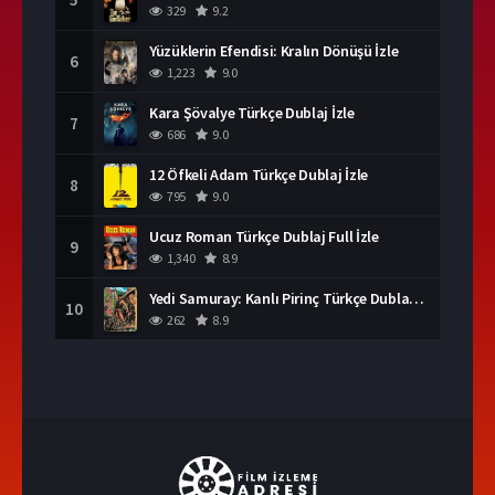
329
9.2
Yüzüklerin Efendisi: Kralın Dönüşü İzle
6
1,223
9.0
Kara Şövalye Türkçe Dublaj İzle
7
686
9.0
12 Öfkeli Adam Türkçe Dublaj İzle
8
795
9.0
Ucuz Roman Türkçe Dublaj Full İzle
9
1,340
8.9
Yedi Samuray: Kanlı Pirinç Türkçe Dublaj İzle
10
262
8.9