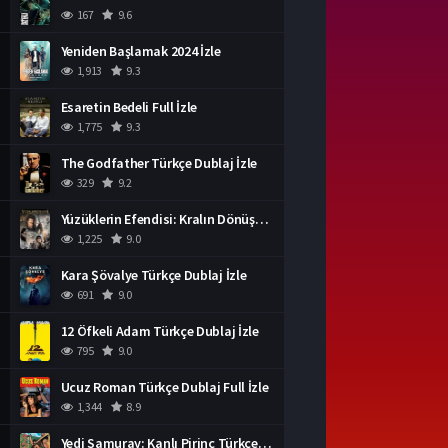
167
9.6
Yeniden Başlamak 2024 İzle
1,913
9.3
Esaretin Bedeli Full İzle
1,775
9.3
The Godfather Türkçe Dublaj İzle
329
9.2
Yüzüklerin Efendisi: Kralın Dönüşü İzle
1,225
9.0
Kara Şövalye Türkçe Dublaj İzle
691
9.0
12 Öfkeli Adam Türkçe Dublaj İzle
795
9.0
Ucuz Roman Türkçe Dublaj Full İzle
1,344
8.9
Yedi Samuray: Kanlı Pirinç Türkçe Dublaj İzle