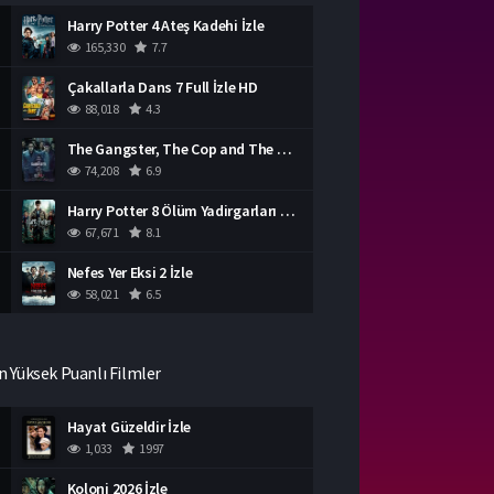
Harry Potter 4 Ateş Kadehi İzle
165,330
7.7
Çakallarla Dans 7 Full İzle HD
88,018
4.3
The Gangster, The Cop and The Devil Türkçe Dublaj İzle
74,208
6.9
Harry Potter 8 Ölüm Yadirgarları Bölüm 2 İzle
67,671
8.1
Nefes Yer Eksi 2 İzle
58,021
6.5
n Yüksek Puanlı Filmler
Hayat Güzeldir İzle
1,033
1997
Koloni 2026 İzle