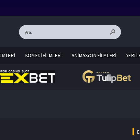
LMLERİ
KOMEDİ FİLMLERİ
ANİMASYON FİLMLERİ
YERLİ 
E