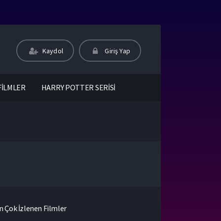
Kaydol
Giriş Yap
FİLMLER
HARRY POTTER SERİSİ
n Çok İzlenen Filmler