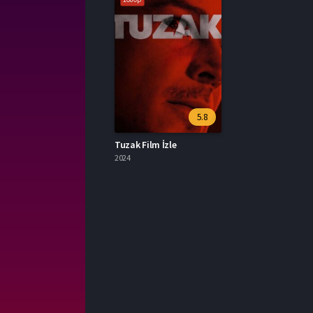
5.8
Tuzak Film İzle
2024