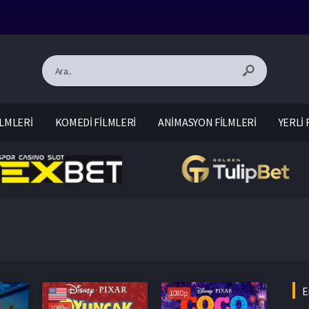
LMLERİ
KOMEDİ FİLMLERİ
ANİMASYON FİLMLERİ
YERLİ 
E
1080p
1080p