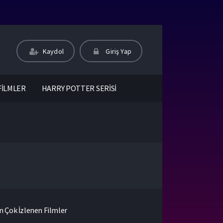
Kaydol
Giriş Yap
FİLMLER
HARRY POTTER SERİSİ
n Çok İzlenen Filmler