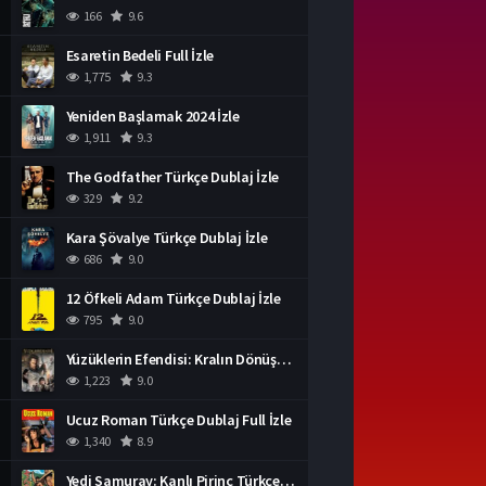
166
9.6
Esaretin Bedeli Full İzle
1,775
9.3
Yeniden Başlamak 2024 İzle
1,911
9.3
The Godfather Türkçe Dublaj İzle
329
9.2
Kara Şövalye Türkçe Dublaj İzle
686
9.0
12 Öfkeli Adam Türkçe Dublaj İzle
795
9.0
Yüzüklerin Efendisi: Kralın Dönüşü İzle
1,223
9.0
Ucuz Roman Türkçe Dublaj Full İzle
1,340
8.9
Yedi Samuray: Kanlı Pirinç Türkçe Dublaj İzle