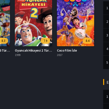
1
2
3
8.3
7.9
8.4
4
Oyuncak Hikayesi 3 Türkçe Dublaj İzle
Oyuncak Hikayesi 2 Türkçe Dublaj İzle
Coco Film İzle
1999
2017
5
E
1