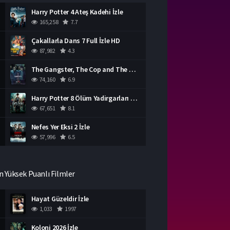
Harry Potter 4 Ateş Kadehi İzle
165,258
7.7
Çakallarla Dans 7 Full İzle HD
87,982
4.3
The Gangster, The Cop and The Devil Türkçe Dublaj İzle
74,160
6.9
Harry Potter 8 Ölüm Yadirgarları Bölüm 2 İzle
67,651
8.1
Nefes Yer Eksi 2 İzle
57,996
6.5
n Yüksek Puanlı Filmler
Hayat Güzeldir İzle
1,033
1997
Koloni 2026 İzle