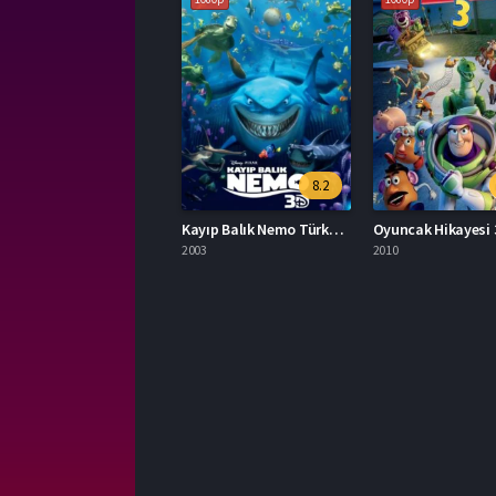
8.2
Kayıp Balık Nemo Türkçe Dublaj İzle
2003
2010