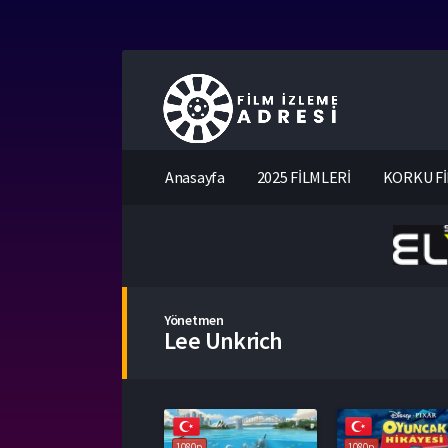
Anasayfa
2025 FİLMLERİ
KORKU Fİ
Yönetmen
Lee Unkrich
1080p
1080p