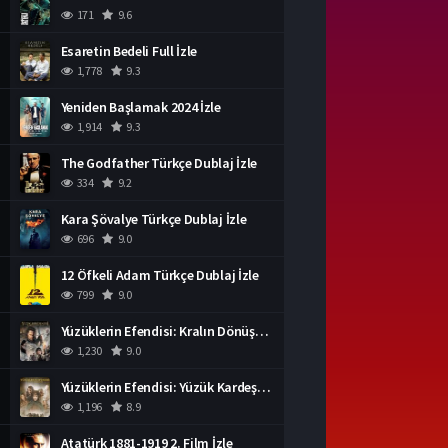
171
9.6
Esaretin Bedeli Full İzle
1,778
9.3
Yeniden Başlamak 2024 İzle
1,914
9.3
The Godfather Türkçe Dublaj İzle
334
9.2
Kara Şövalye Türkçe Dublaj İzle
696
9.0
12 Öfkeli Adam Türkçe Dublaj İzle
799
9.0
Yüzüklerin Efendisi: Kralın Dönüşü İzle
1,230
9.0
Yüzüklerin Efendisi: Yüzük Kardeşliği Türkçe Dublaj İzle
1,196
8.9
Atatürk 1881-1919 2. Film İzle