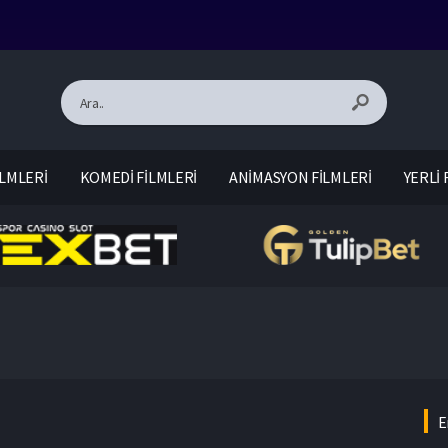
LMLERİ
KOMEDİ FİLMLERİ
ANİMASYON FİLMLERİ
YERLİ 
E