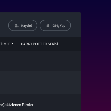
Kaydol
Giriş Yap
FİLMLER
HARRY POTTER SERİSİ
n Çok İzlenen Filmler