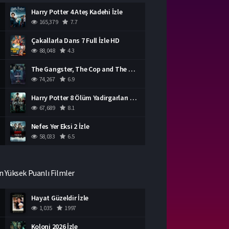
Harry Potter 4 Ateş Kadehi İzle
165,379
7.7
Çakallarla Dans 7 Full İzle HD
88,048
4.3
The Gangster, The Cop and The Devil Türkçe Dublaj İzle
74,267
6.9
Harry Potter 8 Ölüm Yadirgarları Bölüm 2 İzle
67,689
8.1
Nefes Yer Eksi 2 İzle
58,033
6.5
n Yüksek Puanlı Filmler
Hayat Güzeldir İzle
1,035
1997
Koloni 2026 İzle