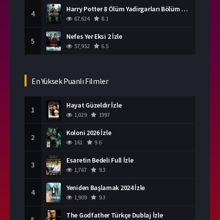
Harry Potter 8 Ölüm Yadirgarları Bölüm 2 İzle
4
67,624
8.1
Nefes Yer Eksi 2 İzle
5
57,952
6.5
En Yüksek Puanlı Filmler
Hayat Güzeldir İzle
1
1,029
1997
Koloni 2026 İzle
2
161
9.6
Esaretin Bedeli Full İzle
3
1,767
9.3
Yeniden Başlamak 2024 İzle
4
1,909
9.3
The Godfather Türkçe Dublaj İzle
5