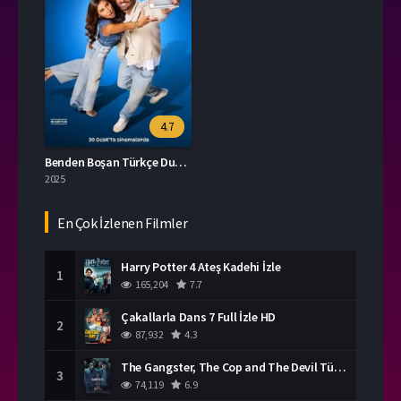
4.7
Benden Boşan Türkçe Dublaj İzle
2025
En Çok İzlenen Filmler
Harry Potter 4 Ateş Kadehi İzle
1
165,204
7.7
Çakallarla Dans 7 Full İzle HD
2
87,932
4.3
The Gangster, The Cop and The Devil Türkçe Dublaj İzle
3
74,119
6.9