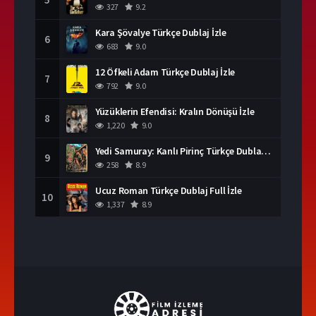
327
9.2
Kara Şövalye Türkçe Dublaj İzle
6
683
9.0
12 Öfkeli Adam Türkçe Dublaj İzle
7
792
9.0
Yüzüklerin Efendisi: Kralın Dönüşü İzle
8
1,220
9.0
Yedi Samuray: Kanlı Pirinç Türkçe Dublaj İzle
9
258
8.9
Ucuz Roman Türkçe Dublaj Full İzle
10
1,337
8.9