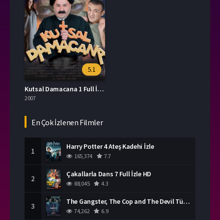
5.1
Kutsal Damacana 1 Full İzle
2007
En Çok İzlenen Filmler
Harry Potter 4 Ateş Kadehi İzle
1
165,374
7.7
Çakallarla Dans 7 Full İzle HD
2
88,045
4.3
The Gangster, The Cop and The Devil Türkçe Dublaj İzle
3
74,262
6.9