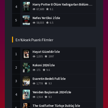
Harry Potter 8 Ölüm Yadirgarları Bölüm 2 İzle
4
67,689
8.1
Nefes Yer Eksi 2 İzle
5
58,033
6.5
En Yüksek Puanlı Filmler
Hayat Güzeldir İzle
1
1,035
1997
Koloni 2026 İzle
2
171
9.6
Esaretin Bedeli Full İzle
3
1,778
9.3
Yeniden Başlamak 2024 İzle
4
1,914
9.3
The Godfather Türkçe Dublaj İzle
5