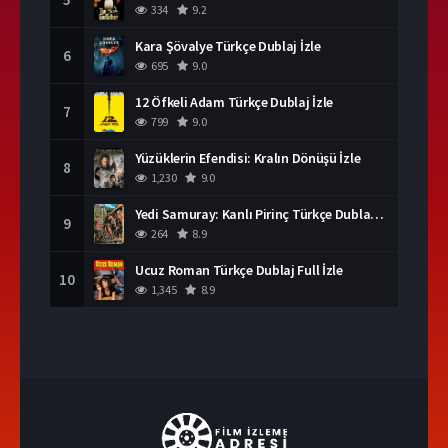
334
9.2
Kara Şövalye Türkçe Dublaj İzle
6
695
9.0
12 Öfkeli Adam Türkçe Dublaj İzle
7
799
9.0
Yüzüklerin Efendisi: Kralın Dönüşü İzle
8
1,230
9.0
Yedi Samuray: Kanlı Pirinç Türkçe Dublaj İzle
9
264
8.9
Ucuz Roman Türkçe Dublaj Full İzle
10
1,345
8.9