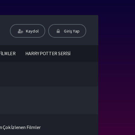
Kaydol
Giriş Yap
FİLMLER
HARRY POTTER SERİSİ
n Çok İzlenen Filmler