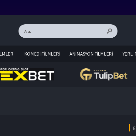
LMLERİ
KOMEDİ FİLMLERİ
ANİMASYON FİLMLERİ
YERLİ 
E