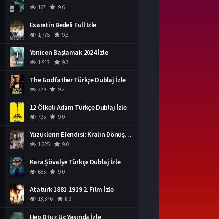
167
9.6
Esaretin Bedeli Full İzle
1,775
9.3
Yeniden Başlamak 2024 İzle
1,913
9.3
The Godfather Türkçe Dublaj İzle
329
9.2
12 Öfkeli Adam Türkçe Dublaj İzle
795
9.0
Yüzüklerin Efendisi: Kralın Dönüşü İzle
1,225
9.0
Kara Şövalye Türkçe Dublaj İzle
686
9.0
Atatürk 1881-1919 2. Film İzle
13,376
8.9
Hep Otuz Üç Yaşında İzle