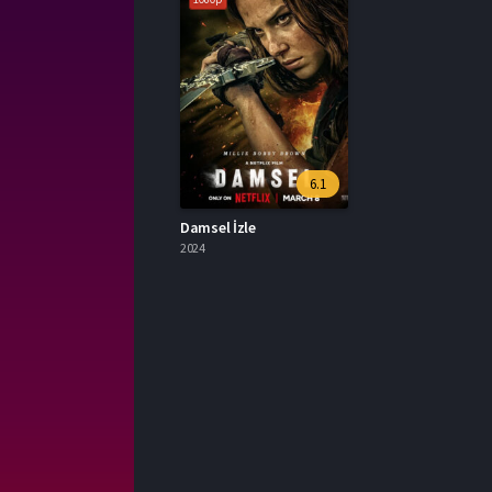
6.1
Damsel İzle
2024