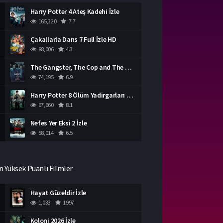
Harry Potter 4 Ateş Kadehi İzle
165,320
7.7
Çakallarla Dans 7 Full İzle HD
88,006
4.3
The Gangster, The Cop and The Devil Türkçe Dublaj İzle
74,195
6.9
Harry Potter 8 Ölüm Yadirgarları Bölüm 2 İzle
67,660
8.1
Nefes Yer Eksi 2 İzle
58,014
6.5
n Yüksek Puanlı Filmler
Hayat Güzeldir İzle
1,033
1997
Koloni 2026 İzle