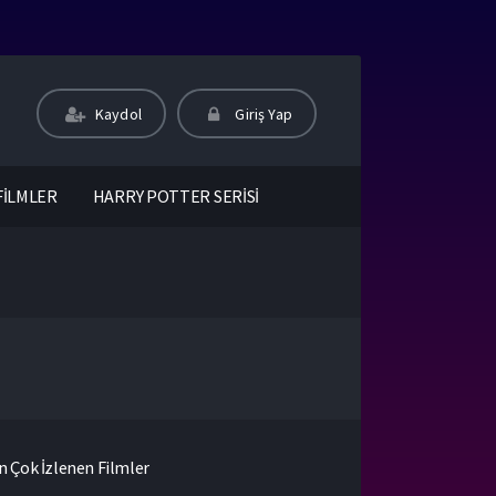
Kaydol
Giriş Yap
FİLMLER
HARRY POTTER SERİSİ
n Çok İzlenen Filmler