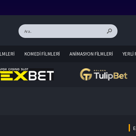
LMLERİ
KOMEDİ FİLMLERİ
ANİMASYON FİLMLERİ
YERLİ 
E