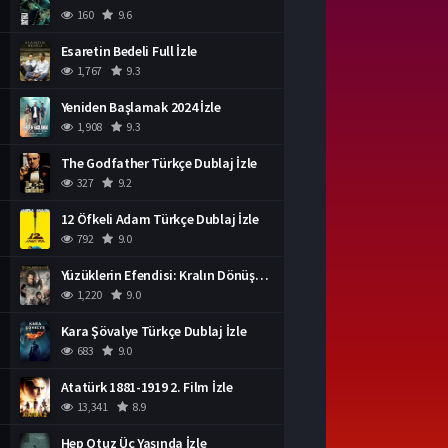
160
9.6
Esaretin Bedeli Full İzle
1,767
9.3
Yeniden Başlamak 2024 İzle
1,908
9.3
The Godfather Türkçe Dublaj İzle
327
9.2
12 Öfkeli Adam Türkçe Dublaj İzle
792
9.0
Yüzüklerin Efendisi: Kralın Dönüşü İzle
1,220
9.0
Kara Şövalye Türkçe Dublaj İzle
683
9.0
Atatürk 1881-1919 2. Film İzle
13,341
8.9
Hep Otuz Üç Yaşında İzle