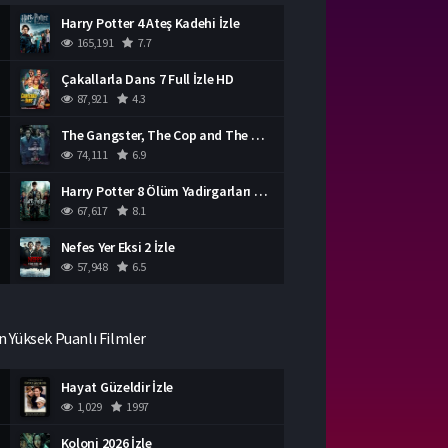
Harry Potter 4 Ateş Kadehi İzle
165,191
7.7
Çakallarla Dans 7 Full İzle HD
87,921
4.3
The Gangster, The Cop and The Devil Türkçe Dublaj İzle
74,111
6.9
Harry Potter 8 Ölüm Yadirgarları Bölüm 2 İzle
67,617
8.1
Nefes Yer Eksi 2 İzle
57,948
6.5
n Yüksek Puanlı Filmler
Hayat Güzeldir İzle
1,029
1997
Koloni 2026 İzle